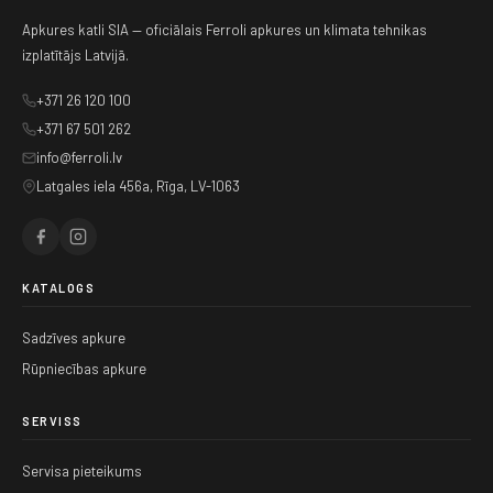
Apkures katli SIA — oficiālais Ferroli apkures un klimata tehnikas
izplatītājs Latvijā.
+371 26 120 100
+371 67 501 262
info@ferroli.lv
Latgales iela 456a, Rīga, LV-1063
KATALOGS
Sadzīves apkure
Rūpniecības apkure
SERVISS
Servisa pieteikums