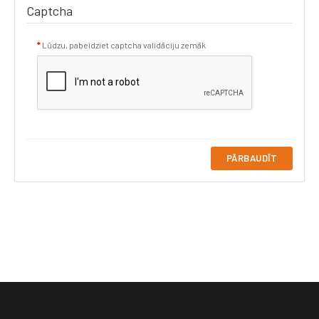
Captcha
Lūdzu, pabeidziet captcha validāciju zemāk
PĀRBAUDĪT