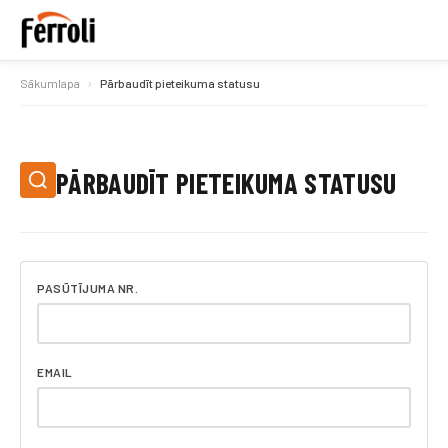
Sākumlapa
Pārbaudīt pieteikuma statusu
PĀRBAUDĪT PIETEIKUMA STATUSU
PASŪTĪJUMA NR.
EMAIL