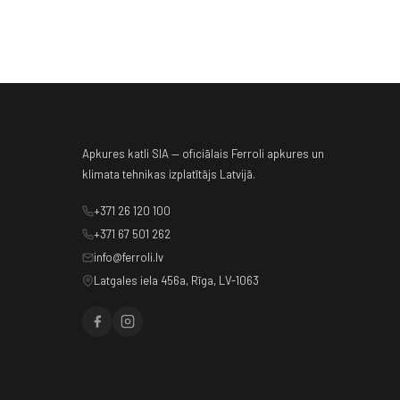
Apkures katli SIA — oficiālais Ferroli apkures un
klimata tehnikas izplatītājs Latvijā.
+371 26 120 100
+371 67 501 262
info@ferroli.lv
Latgales iela 456a, Rīga, LV-1063