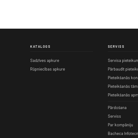
KATALOGS
SERVISS
Sadzīves apkure
Servisa pieteiku
Rūpniecības apkure
Pārbaudīt pietei
Pieteikšanās kons
Pieteikšanās tām
Pieteikšanās apm
Pārdošana
Serviss
Par kompāniju
Bacheca Infotecn