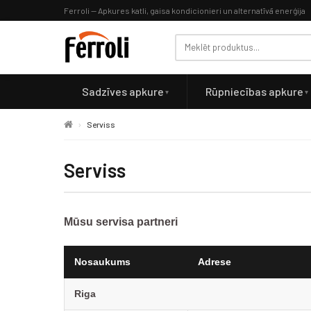
Ferroli — Apkures katli, gaisa kondicionieri un alternatīvā enerģija
Sadzīves apkure
Rūpniecības apkure
Serviss
Serviss
Mūsu servisa partneri
Nosaukums
Adrese
Riga