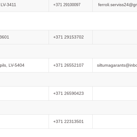
LV-3411
ferroli.serviss24@
a
+371 29100097
-3601
+371 29153702
ils, LV-5404
+371 26552107
siltumagarants@inbo
+371 26590423
+371 22313501