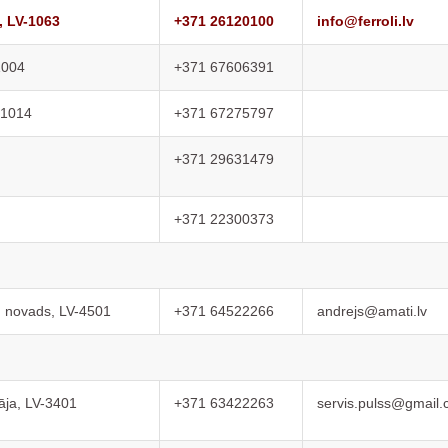
, LV-1063
+371 26120100
info@ferroli.lv
1004
+371 67606391
-1014
+371 67275797
+371 29631479
+371 22300373
vu novads, LV-4501
+371 64522266
andrejs@amati.lv
pāja, LV-3401
+371 63422263
servis.pulss@gmail