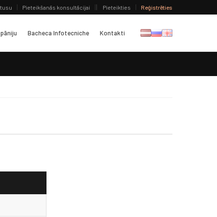
atusu
Pieteikšanās konsultācijai
Pieteikties
Reģistrēties
pāniju
Bacheca Infotecniche
Kontakti