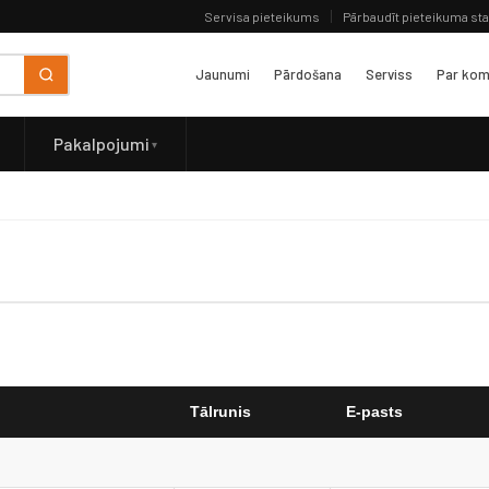
Servisa pieteikums
Pārbaudīt pieteikuma st
Jaunumi
Pārdošana
Serviss
Par kom
Pakalpojumi
Tālrunis
E-pasts