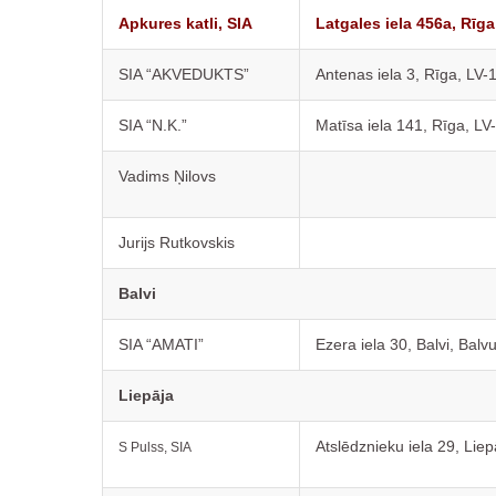
Apkures katli, SIA
Latgales iela 456a, Rīga
SIA “AKVEDUKTS”
Antenas iela 3, Rīga, LV-
SIA “N.K.”
Matīsa iela 141, Rīga, LV
Vadims Ņilovs
Jurijs Rutkovskis
Balvi
SIA “AMATI”
Ezera iela 30, Balvi, Bal
Liepāja
Atslēdznieku iela 29, Lie
S Pulss, SIA