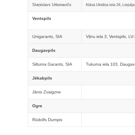
Staņislavs Urbonavičs
Klāva Ukstiņa iela 26, Liepāj
Ventspils
Unigarants, SIA
Viļnu iela 3, Ventspils, LV
Daugavpils
Siltuma Garants, SIA
Tukuma iela 103, Daugavp
Jēkabpils
Jānis Zvaigzne
Ogre
Rūdolfs Dumpis