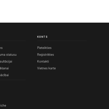
KONTS
ms
Pieteikties
kuma statusu
Reģistrēties
ultācijai
Kontakti
ēšanai
Vietnes karte
ācībai
iche