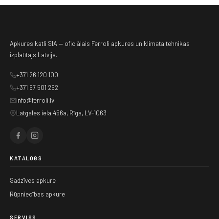
Apkures katli SIA — oficiālais Ferroli apkures un klimata tehnikas
izplatītājs Latvijā.
+371 26 120 100
+371 67 501 262
info@ferroli.lv
Latgales iela 456a, Rīga, LV-1063
KATALOGS
Sadzīves apkure
Rūpniecības apkure
SERVISS