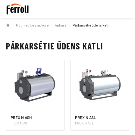
Rūpniecības apkure
Apkure
Pārkarsētie ūdens katli
PĀRKARSĒTIE ŪDENS KATLI
PREX N ASH
PREX N ASL
PREX N ASH
PREX N ASL