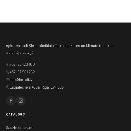
Apkures katli SIA — oficiālais Ferroli apkures un klimata tehnikas
izplatītājs Latvijā.
+371 26 120 100
+371 67 501 262
info@ferroli.lv
Latgales iela 456a, Rīga, LV-1063
KATALOGS
Sadzīves apkure