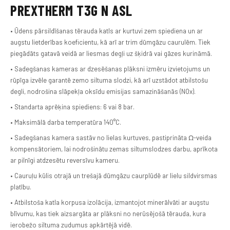
PREXTHERM T3G N ASL
• Ūdens pārsildīšanas tērauda katls ar kurtuvi zem spiediena un ar
augstu lietderības koeficientu, kā arī ar trim dūmgāzu caurulēm. Tiek
piegādāts gatavā veidā ar liesmas degļi uz šķidrā vai gāzes kurināmā.
• Sadegšanas kameras ar dzesēšanas plāksni izmēru izvietojums un
rūpīga izvēle garantē zemo siltuma slodzi, kā arī uzstādot atbilstošu
degli, nodrošina slāpekļa oksīdu emisijas samazināšanās (NOx).
• Standarta aprēķina spiediens: 6 vai 8 bar.
• Maksimālā darba temperatūra 140°C.
• Sadegšanas kamera sastāv no lielas kurtuves, pastiprināta Ω-veida
kompensātoriem, lai nodrošinātu zemas siltumslodzes darbu, aprīkota
ar pilnīgi atdzesētu reversīvu kameru.
• Cauruļu kūlis otrajā un trešajā dūmgāzu caurplūdē ar lielu sildvirsmas
platību.
• Atbilstoša katla korpusa izolācija, izmantojot minerālvāti ar augstu
blīvumu, kas tiek aizsargāta ar plāksni no nerūsējošā tērauda, kura
ierobežo siltuma zudumus apkārtējā vidē.