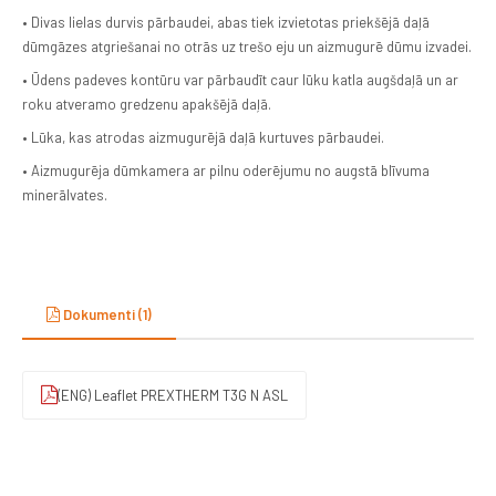
• Divas lielas durvis pārbaudei, abas tiek izvietotas priekšējā daļā
dūmgāzes atgriešanai no otrās uz trešo eju un aizmugurē dūmu izvadei.
• Ūdens padeves kontūru var pārbaudīt caur lūku katla augšdaļā un ar
roku atveramo gredzenu apakšējā daļā.
• Lūka, kas atrodas aizmugurējā daļā kurtuves pārbaudei.
• Aizmugurēja dūmkamera ar pilnu oderējumu no augstā blīvuma
minerālvates.
Dokumenti (1)
(ENG) Leaflet PREXTHERM T3G N ASL