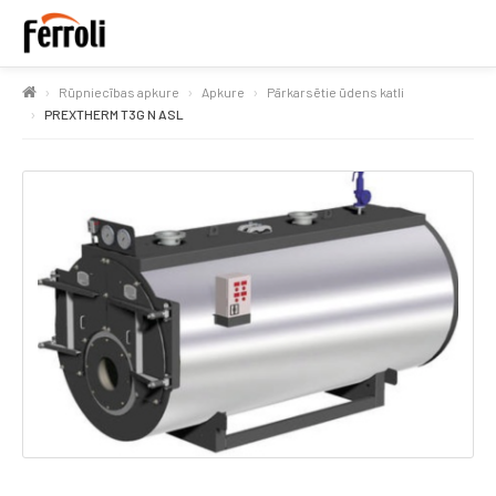
Rūpniecības apkure
Apkure
Pārkarsētie ūdens katli
PREXTHERM T3G N ASL