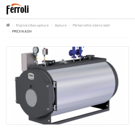
Rūpniecības apkure
Apkure
Pārkarsētie ūdens katli
PREX N ASH