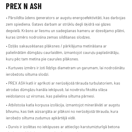
PREX N ASH
• Pārsildīta ūdens ģenerators ar augstu energoefektivitāti, kas darbojas
zem spiediena. Gatavs darbam ar strūklu degli šķidrā vai gāzes
degvielā. Krāsns ar liesmu un sadegšanas kameru ar dzesējamo plātni,
kuras izmērs nodrošina zemas sildīšanas slodzes.
• Dziļās sakausēšanas plāksnes / pārklājuma metināšana ar
palielinātām dūmgāzu caurlaidēm, izmantojot cauruļu paplašinātāju,
kuru pēc tam metina pie caurules plāksnes.
• Kurtuves izmērs ir ļoti līdzīgs diametram un garumam, lai nodrošinātu
ierobežotu siltuma slodzi.
• PREX ASH katli ir aprīkoti ar nerūsējošā tērauda turbulatoriem, kas
atrodas dūmgāzu kanāla iekšpusē, lai novērstu fiksēta slāņa
veidošanos uz virsmas, kas palielina siltuma pārnesi.
• Atbilstoša katla korpusa izolācija, izmantojot minerālvāti ar augstu
blīvumu, kas tiek aizsargāta ar plāksni no nerūsējošā tērauda, kura
ierobežo siltuma zudumus apkārtējā vidē.
• Durvis ir izolētas no iekšpuses ar attiecīgo karstumizturīgā betona