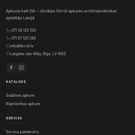
Apkures katli SIA — oficiālais Ferroli apkures un klimata tehnikas
izplatītājs Latvijā.
+371 26 120 100
+371 67 501 262
info@ferroli.lv
Latgales iela 456a, Rīga, LV-1063
KATALOGS
Sadzīves apkure
Rūpniecības apkure
SERVISS
Servisa pieteikums