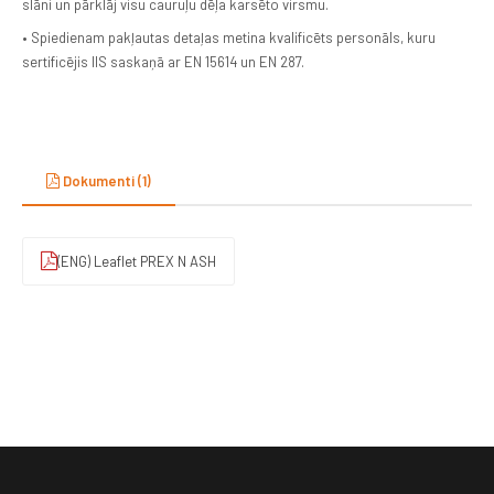
slāni un pārklāj visu cauruļu dēļa karsēto virsmu.
• Spiedienam pakļautas detaļas metina kvalificēts personāls, kuru
sertificējis IIS saskaņā ar EN 15614 un EN 287.
Dokumenti (1)
(ENG) Leaflet PREX N ASH