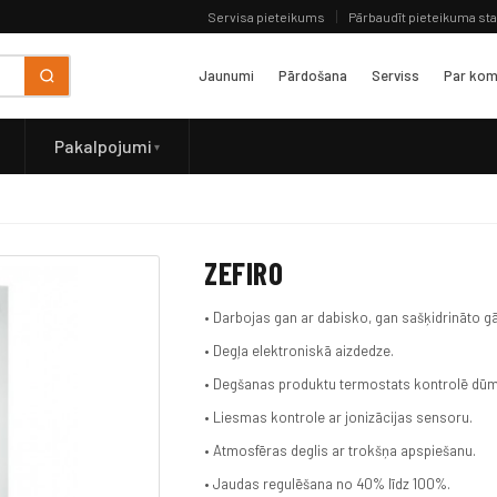
Servisa pieteikums
Pārbaudīt pieteikuma st
Jaunumi
Pārdošana
Serviss
Par kom
Pakalpojumi
ZEFIRO
• Darbojas gan ar dabisko, gan sašķidrināto gā
• Degļa elektroniskā aizdedze.
• Degšanas produktu termostats kontrolē dū
• Liesmas kontrole ar jonizācijas sensoru.
• Atmosfēras deglis ar trokšņa apspiešanu.
• Jaudas regulēšana no 40% līdz 100%.