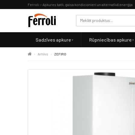
Ferroli — Apkures katli, gaisa kondicionieri un alternatīvā enerģija
Sadzīves apkure
Rūpniecības apkure
Arhīvs
ZEFIRO