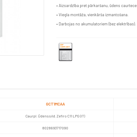
• Aizsardzība pret pārkaršanu, ūdens caurtec
• Viegla montāža, vienkārša izmantošana.
• Darbojas no akumulatoriem (bez elektrības).
GCT1MCAA
Caurpl. Ūdenssild. Zefiro C11 LPG (IT)
8028693717090