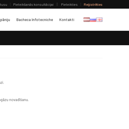
atusu
Pieteikšanās konsultācijai
Pieteikties
Reģistrēties
pāniju
Bacheca Infotecniche
Kontakti
zi.
mgāzu novadīšanu.