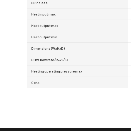
ERP class
Heat input max
Heat output max
Heat output min
Dimensions (WxHxD)
DHW flow rate Δt=25°C
Heating operating pressure max
Cena