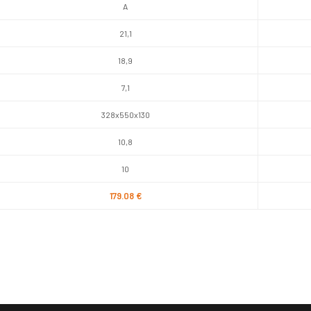
A
21,1
18,9
7,1
328x550x130
10,8
10
179.08 €