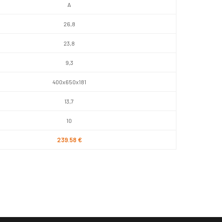
A
26,8
23,8
9,3
400x650x181
13,7
10
239.58 €