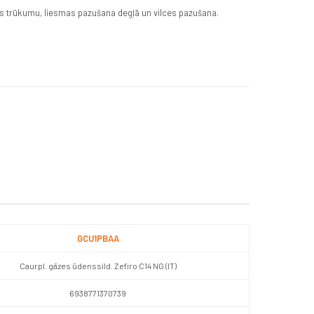
es trūkumu, liesmas pazušana degļā un vilces pazušana.
GCU1PBAA
Caurpl. gāzes ūdenssild. Zefiro C14 NG (IT)
6938771370739