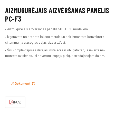
AIZMUGURĒJAIS AIZVĒRŠANAS PANELIS
PC-F3
• Aizmugurējais aizvēršanas panelis 50-60-80 modeļiem.
• Izgatavots no krāsota lokšņu metāla un tiek izmantots konvektora
siltummaiņa aizsegtas daļas aizsardzībai.
• Šīs komplektējošās detaļas instalācija ir obligāta tad, ja iekārta nav
montēta uz sienas, lai novērstu iespēju piekļūt strādājošajām daļām.
Dokumenti (1)
(RUS)