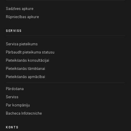
Sadzīves apkure
Rūpniecības apkure
SERVISS
Servisa pieteikums
Pārbaudīt pieteikuma statusu
Pieteikšanās konsultācijai
Pieteikšanās tāmēšanai
Pieteikšanās apmācībai
Pārdošana
Serviss
Par kompāniju
Bacheca Infotecniche
KONTS