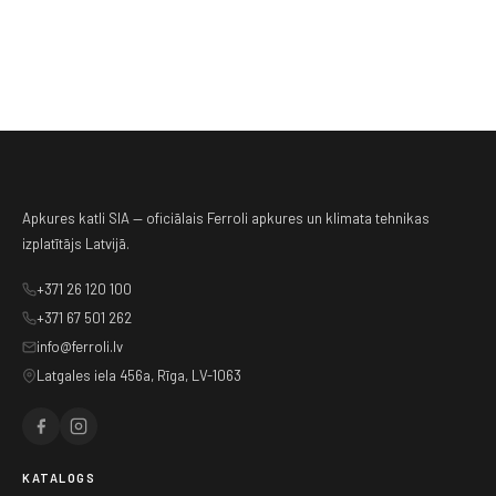
Apkures katli SIA — oficiālais Ferroli apkures un klimata tehnikas
izplatītājs Latvijā.
+371 26 120 100
+371 67 501 262
info@ferroli.lv
Latgales iela 456a, Rīga, LV-1063
KATALOGS