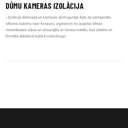
DŪMU KAMERAS IZOLĀCIJA
• Izolācija dūmvada un kameras aizmugurējā daļā, lai samazinātu
siltuma zudumu caur korpusu, izgatavots no augstas blīvas
minerālvates slāņa un aizsargāts ar lokšņu metālu, kas izliekts un
formēts atbilstoši katla konstrukcijai.