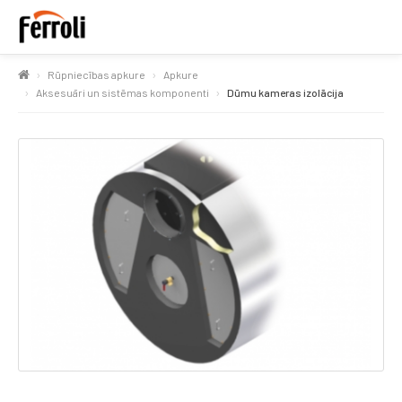
Rūpniecības apkure
Apkure
Aksesuāri un sistēmas komponenti
Dūmu kameras izolācija