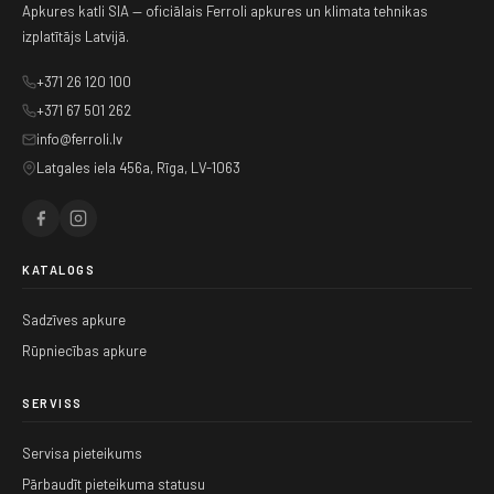
Apkures katli SIA — oficiālais Ferroli apkures un klimata tehnikas
izplatītājs Latvijā.
+371 26 120 100
+371 67 501 262
info@ferroli.lv
Latgales iela 456a, Rīga, LV-1063
KATALOGS
Sadzīves apkure
Rūpniecības apkure
SERVISS
Servisa pieteikums
Pārbaudīt pieteikuma statusu