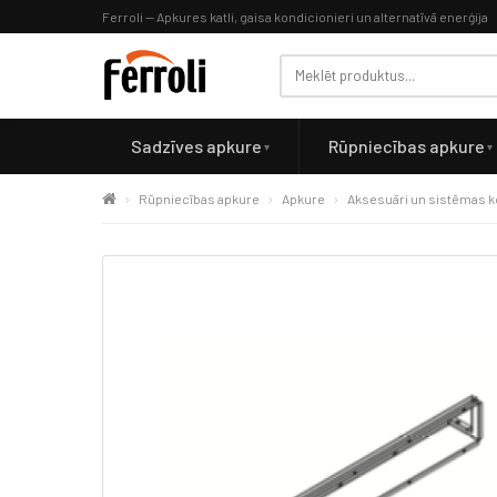
Ferroli — Apkures katli, gaisa kondicionieri un alternatīvā enerģija
Sadzīves apkure
Rūpniecības apkure
Rūpniecības apkure
Apkure
Aksesuāri un sistēmas 