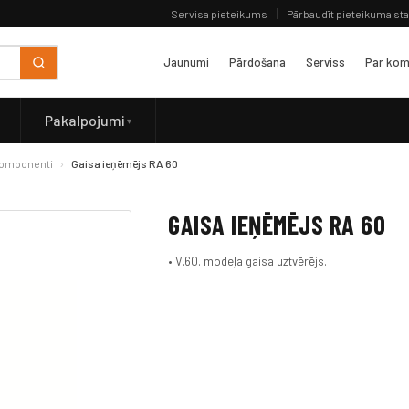
Servisa pieteikums
Pārbaudīt pieteikuma st
Jaunumi
Pārdošana
Serviss
Par kom
Pakalpojumi
komponenti
Gaisa ieņēmējs RA 60
GAISA IEŅĒMĒJS RA 60
• V.60. modeļa gaisa uztvērējs.