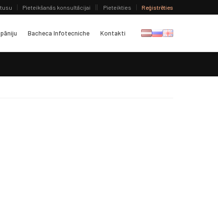
atusu
Pieteikšanās konsultācijai
Pieteikties
Reģistrēties
pāniju
Bacheca Infotecniche
Kontakti