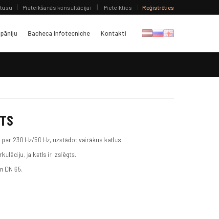
atusu
Pieteikšanās konsultācijai
Pieteikties
Reģistrēties
pāniju
Bacheca Infotecniche
Kontakti
STS
s par 230 Hz/50 Hz, uzstādot vairākus katlus.
kulāciju, ja katls ir izslēgts.
un DN 65.