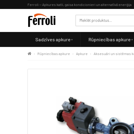
Ferroli — Apkures katli, gaisa kondicionieri un alternatīvā enerģija
Sadzīves apkure
Rūpniecības apkure
Rūpniecības apkure
Apkure
Aksesuāri un sistēmas 