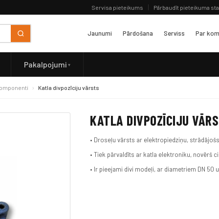
Servisa pieteikums
Pārbaudīt pieteikuma st
Jaunumi
Pārdošana
Serviss
Par kom
Pakalpojumi
komponenti
Katla divpozīciju vārsts
KATLA DIVPOZĪCIJU VĀR
• Droseļu vārsts ar elektropiedziņu, strādājoš
• Tiek pārvaldīts ar katla elektroniku, novērš cir
• Ir pieejami divi modeļi, ar diametriem DN 50 