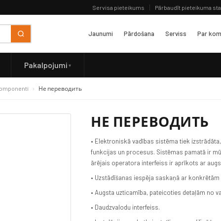
Servisa pieteikums
Pārbaudīt pieteikuma st
Jaunumi
Pārdošana
Serviss
Par kom
Pakalpojumi
komponenti
Не переводить
НЕ ПЕРЕВОДИТЬ
• Elektroniskā vadības sistēma tiek izstrādāta, 
funkcijas un procesus. Sistēmas pamatā ir mū
ārējais operatora interfeiss ir aprīkots ar aug
• Uzstādīšanas iespēja saskaņā ar konkrētām 
• Augsta uzticamība, pateicoties detaļām no v
• Daudzvalodu interfeiss.