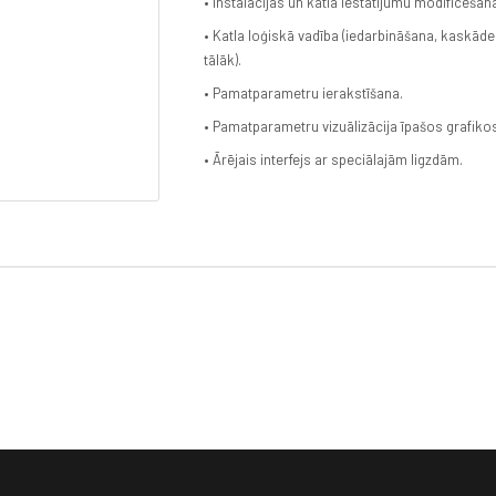
• Instalācijas un katla iestatījumu modificēšan
• Katla loģiskā vadība (iedarbināšana, kaskādes
tālāk).
• Pamatparametru ierakstīšana.
• Pamatparametru vizuālizācija īpašos grafiko
• Ārējais interfejs ar speciālajām ligzdām.