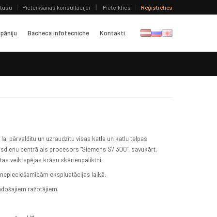
atusu
Pieteikšanās konsultācijai
Pieteikties
Reģistrēties
pāniju
Bacheca Infotecniche
Kontakti
lai pārvaldītu un uzraudzītu visas katla un katlu telpas
sdienu centrālais procesors “Siemens S7 300”, savukārt,
stas veiktspējas krāsu skārienpaliktni.
nepieciešamībām ekspluatācijas laikā.
adošajiem ražotājiem.