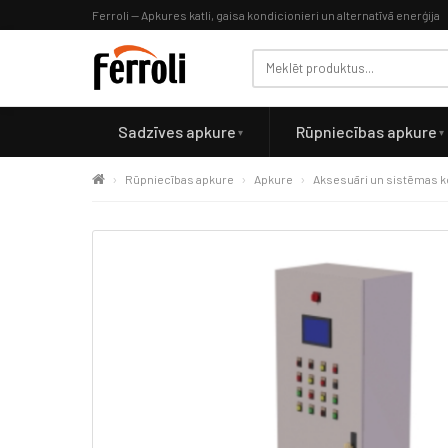
Ferroli — Apkures katli, gaisa kondicionieri un alternatīvā enerģija
Sadzīves apkure
Rūpniecības apkure
Rūpniecības apkure
Apkure
Aksesuāri un sistēmas 