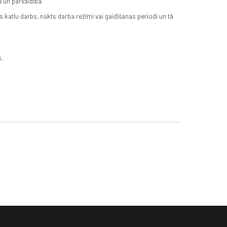
a un pārvaldība.
 katlu darbs, nakts darba režīmi vai gaidīšanas periodi un tā
s.