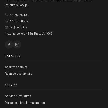
izplatītājs Latvijā.
+371 26 120 100
+371 67 501 262
info@ferroli.lv
Latgales iela 456a, Rīga, LV-1063
KATALOGS
Sadzīves apkure
Rūpniecības apkure
SERVISS
Servisa pieteikums
Pārbaudīt pieteikuma statusu