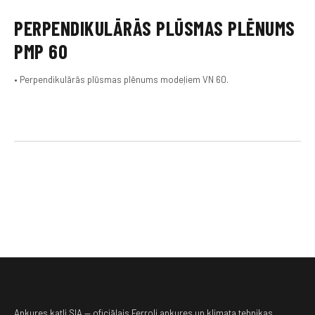
PERPENDIKULĀRĀS PLŪSMAS PLĒNUMS
PMP 60
• Perpendikulārās plūsmas plēnums modeļiem VN 60.
Apkures katli SIA — oficiālais Ferroli apkures un klimata tehnikas