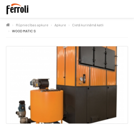
Rūpniecības apkure
Apkure
Cietā kurināmā katli
WOOD MATIC S