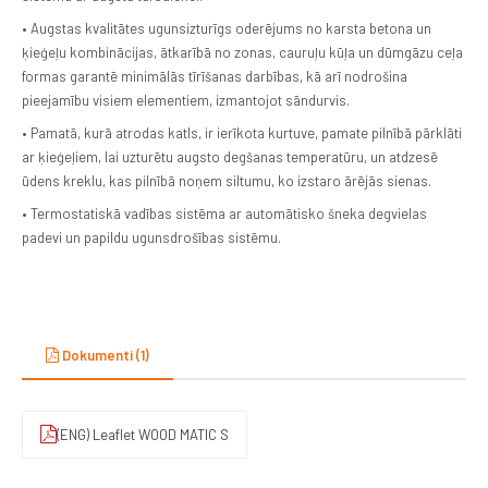
• Augstas kvalitātes ugunsizturīgs oderējums no karsta betona un
ķieģeļu kombinācijas, ātkarībā no zonas, cauruļu kūļa un dūmgāzu ceļa
formas garantē minimālās tīrīšanas darbības, kā arī nodrošina
pieejamību visiem elementiem, izmantojot sāndurvis.
• Pamatā, kurā atrodas katls, ir ierīkota kurtuve, pamate pilnībā pārklāti
ar ķieģeļiem, lai uzturētu augsto degšanas temperatūru, un atdzesē
ūdens kreklu, kas pilnībā noņem siltumu, ko izstaro ārējās sienas.
• Termostatiskā vadības sistēma ar automātisko šneka degvielas
padevi un papildu ugunsdrošības sistēmu.
Dokumenti (1)
(ENG) Leaflet WOOD MATIC S