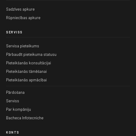
Sadzīves apkure
Rūpniecības apkure
SERVISS
Servisa pieteikums
Pārbaudīt pieteikuma statusu
Pieteikšanās konsultācijai
Pieteikšanās tāmēšanai
Pieteikšanās apmācībai
Pārdošana
Serviss
Par kompāniju
Bacheca Infotecniche
KONTS