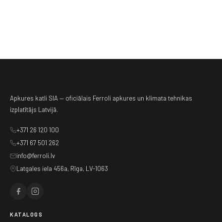
Apkures katli SIA — oficiālais Ferroli apkures un klimata tehnikas
izplatītājs Latvijā.
+371 26 120 100
+371 67 501 262
info@ferroli.lv
Latgales iela 456a, Rīga, LV-1063
KATALOGS