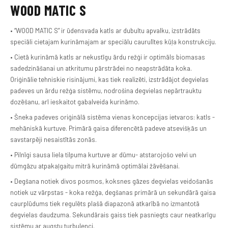
WOOD MATIC S
• “WOOD MATIC S” ir ūdensvada katls ar dubultu apvalku, izstrādāts
speciāli cietajam kurināmajam ar speciālu caurulītes kūļa konstrukciju.
• Cietā kurināmā katls ar nekustīgu ārdu režģi ir optimāls biomasas
sadedzināšanai un atkritumu pārstrādei no neapstrādāta koka.
Oriģinālie tehniskie risinājumi, kas tiek realizēti, izstrādājot degvielas
padeves un ārdu režģa sistēmu, nodrošina degvielas nepārtrauktu
dozēšanu, arī ieskaitot gabalveida kurināmo.
• Šneka padeves oriģinālā sistēma vienas koncepcijas ietvaros: katls -
mehāniskā kurtuve. Primārā gaisa diferencētā padeve atsevišķās un
savstarpēji nesaistītās zonās.
• Pilnīgi sausa liela tilpuma kurtuve ar dūmu- atstarojošo velvi un
dūmgāzu atpakaļgaitu mitrā kurināmā optimālai žāvēšanai.
• Degšana notiek divos posmos, koksnes gāzes degvielas veidošanās
notiek uz vārpstas - koka režģa, degšanas primārā un sekundārā gaisa
caurplūdums tiek regulēts plašā diapazonā atkarībā no izmantotā
degvielas daudzuma. Sekundārais gaiss tiek pasniegts caur neatkarīgu
sistēmu ar augstu turbulenci.