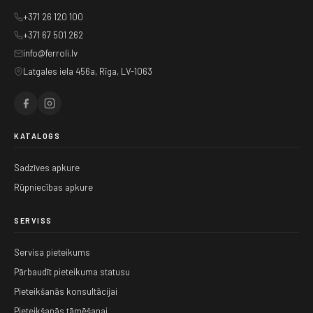
+371 26 120 100
+371 67 501 262
info@ferroli.lv
Latgales iela 456a, Rīga, LV-1063
KATALOGS
Sadzīves apkure
Rūpniecības apkure
SERVISS
Servisa pieteikums
Pārbaudīt pieteikuma statusu
Pieteikšanās konsultācijai
Pieteikšanās tāmēšanai