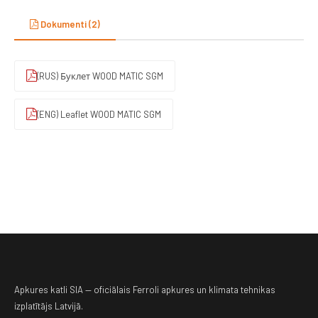
Dokumenti (2)
(RUS) Буклет WOOD MATIC SGM
(ENG) Leaflet WOOD MATIC SGM
Apkures katli SIA — oficiālais Ferroli apkures un klimata tehnikas
izplatītājs Latvijā.