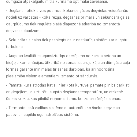
dūmgāzu atpakaļgaitu mitrā kurināmā optimālai žāvēšanai.
• Degšana notiek divos posmos, koksnes gāzes degvielas veidošanās
notiek uz vārpstas - koka režģa, degšanas primārā un sekundārā gaisa
caurplūdums tiek regulēts plašā diapazonā atkarībā no izmantotā
degvielas daudzuma.
• Sekundārais gaiss tiek pasniegts caur neatkarīgu sistēmu ar augstu
turbulenci.
• Augstas kvalitātes ugunsizturīgs oderējums no karsta betona un
ķieģeļu kombinācijas, ātkarībā no zonas, cauruļu kūļa un dūmgāzu ceļa
formas garantē minimālās tīrīšanas darbības, kā arī nodrošina
pieejamību visiem elementiem, izmantojot sāndurvis.
• Pamatā, kurā atrodas katls, ir ierīkota kurtuve, pamate pilnībā pārklāti
ar ķieģeļiem, lai uzturētu augsto degšanas temperatūru, un atdzesē
ūdens kreklu, kas pilnībā noņem siltumu, ko izstaro ārējās sienas.
• Termostatiskā vadības sistēma ar automātisko šneka degvielas
padevi un papildu ugunsdrošības sistēmu.