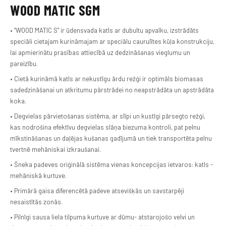
WOOD MATIC SGM
• “WOOD MATIC S” ir ūdensvada katls ar dubultu apvalku, izstrādāts
speciāli cietajam kurināmajam ar speciālu caurulītes kūļa konstrukciju,
lai apmierinātu prasības attiecībā uz dedzināšanas vieglumu un
pareizību.
• Cietā kurināmā katls ar nekustīgu ārdu režģi ir optimāls biomasas
sadedzināšanai un atkritumu pārstrādei no neapstrādāta un apstrādāta
koka.
• Degvielas pārvietošanas sistēma, ar slīpi un kustīgi pārsegto režģi,
kas nodrošina efektīvu degvielas slāņa biezuma kontroli, pat pelnu
mīkstināšanas un daļējas kušanas gadījumā un tiek transportēta pelnu
tvertnē mehāniskai izkraušanai.
• Šneka padeves oriģinālā sistēma vienas koncepcijas ietvaros: katls -
mehāniskā kurtuve.
• Primārā gaisa diferencētā padeve atsevišķās un savstarpēji
nesaistītās zonās.
• Pilnīgi sausa liela tilpuma kurtuve ar dūmu- atstarojošo velvi un