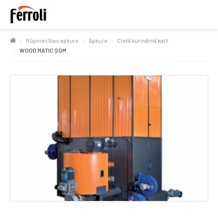
Rūpniecības apkure
Apkure
Cietā kurināmā katli
WOOD MATIC SGM