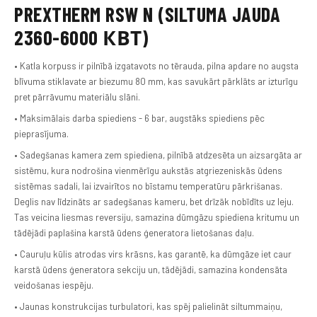
PREXTHERM RSW N (SILTUMA JAUDA
2360-6000 КВТ)
• Katla korpuss ir pilnībā izgatavots no tērauda, pilna apdare no augsta
blīvuma stiklavate ar biezumu 80 mm, kas savukārt pārklāts ar izturīgu
pret pārrāvumu materiālu slāni.
• Maksimālais darba spiediens - 6 bar, augstāks spiediens pēc
pieprasījuma.
• Sadegšanas kamera zem spiediena, pilnībā atdzesēta un aizsargāta ar
sistēmu, kura nodrošina vienmērīgu aukstās atgriezeniskās ūdens
sistēmas sadali, lai izvairītos no bīstamu temperatūru pārkrišanas.
Deglis nav līdzināts ar sadegšanas kameru, bet drīzāk nobīdīts uz leju.
Tas veicina liesmas reversiju, samazina dūmgāzu spiediena kritumu un
tādējādi paplašina karstā ūdens ģeneratora lietošanas daļu.
• Cauruļu kūlis atrodas virs krāsns, kas garantē, ka dūmgāze iet caur
karstā ūdens ģeneratora sekciju un, tādējādi, samazina kondensāta
veidošanas iespēju.
• Jaunas konstrukcijas turbulatori, kas spēj palielināt siltummaiņu,