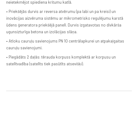
neietekmējot spiediena kritumu katlā.
• Priekšējās durvis ar reversa atvērumu (pa labi un pa kreisi) un
inovācijas aizvēruma sistēmu ar mikrometrisko regulējumu karstā
ūdens ģeneratora priekšējā panelī. Durvis izgatavotas no divkārša
ugunsizturīga betona un izolācijas slāņa.
• Atloku cauruļu savienojums PN 10 centrālapkurei un atpakaļgaitas
cauruļu savienojumi.
• Piegādāts 2 daļās: tērauda korpuss komplektā ar korpusu un
satelītvadība (satelīts tiek pasūtīts atsevišķi).