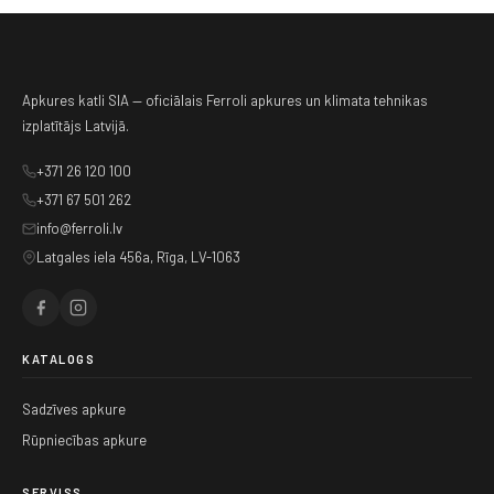
Apkures katli SIA — oficiālais Ferroli apkures un klimata tehnikas
izplatītājs Latvijā.
+371 26 120 100
+371 67 501 262
info@ferroli.lv
Latgales iela 456a, Rīga, LV-1063
KATALOGS
Sadzīves apkure
Rūpniecības apkure
SERVISS