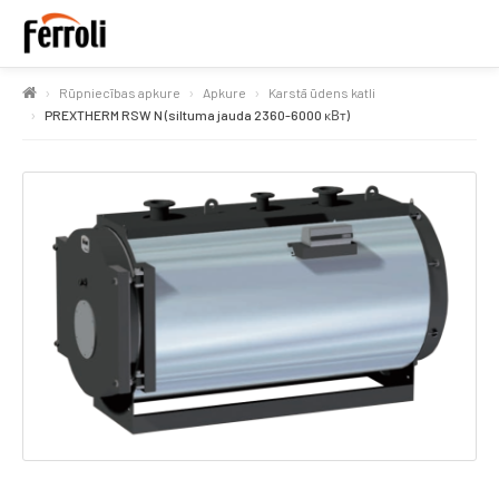
Rūpniecības apkure
Apkure
Karstā ūdens katli
PREXTHERM RSW N (siltuma jauda 2360-6000 кВт)