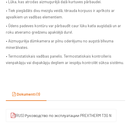
• Lūka, kas atrodas aizmugurējā daļā kurtuves pārbaudei.
• Tiek piegādāts divu mezglu veidā, tērauda korpuss ir aprīkots ar
apvalkiem un vadības elementiem.
• Ūdens padeves kontūru var pārbaudīt caur lūku katla augšdaļā un ar
roku atveramo gredzenu apakšējā durvī.
• Aizmugurēja dūmkamera ar pilnu oderējumu no augstā blīvuma
minerālvates.
• Termostatiskais vadības panelis. Termostatiskais kontrolleris
vienpakāpju vai divpakāpju degliem ar iespēju kontrolēt sūkņa sistēmu.
Dokumenti (1)
(RUS) Руководство по эксплуатации PREXTHERM T3G N