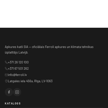
Apkures katli SIA — oficiālais Ferroli apkures un klimata tehnikas
izplatītājs Latvijā.
+371 26 120 100
+371 67 501 262
info@ferroli.lv
Latgales iela 456a, Rīga, LV-1063
KATALOGS