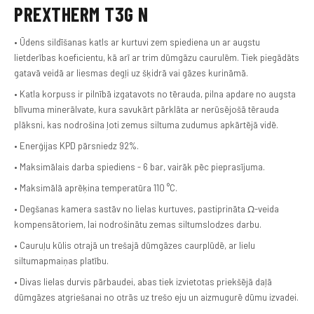
PREXTHERM T3G N
• Ūdens sildīšanas katls ar kurtuvi zem spiediena un ar augstu
lietderības koeficientu, kā arī ar trim dūmgāzu caurulēm. Tiek piegādāts
gatavā veidā ar liesmas degļi uz šķidrā vai gāzes kurināmā.
• Katla korpuss ir pilnībā izgatavots no tērauda, pilna apdare no augsta
blīvuma minerālvate, kura savukārt pārklāta ar nerūsējošā tērauda
plāksni, kas nodrošina ļoti zemus siltuma zudumus apkārtējā vidē.
• Enerģijas KPD pārsniedz 92%.
• Maksimālais darba spiediens - 6 bar, vairāk pēc pieprasījuma.
• Maksimālā aprēķina temperatūra 110 °C.
• Degšanas kamera sastāv no lielas kurtuves, pastiprināta Ω-veida
kompensātoriem, lai nodrošinātu zemas siltumslodzes darbu.
• Cauruļu kūlis otrajā un trešajā dūmgāzes caurplūdē, ar lielu
siltumapmaiņas platību.
• Divas lielas durvis pārbaudei, abas tiek izvietotas priekšējā daļā
dūmgāzes atgriešanai no otrās uz trešo eju un aizmugurē dūmu izvadei.