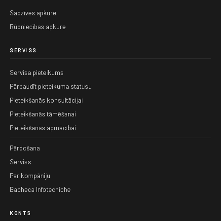
Sadzīves apkure
Rūpniecības apkure
SERVISS
Servisa pieteikums
Pārbaudīt pieteikuma statusu
Pieteikšanās konsultācijai
Pieteikšanās tāmēšanai
Pieteikšanās apmācībai
Pārdošana
Serviss
Par kompāniju
Bacheca Infotecniche
KONTS