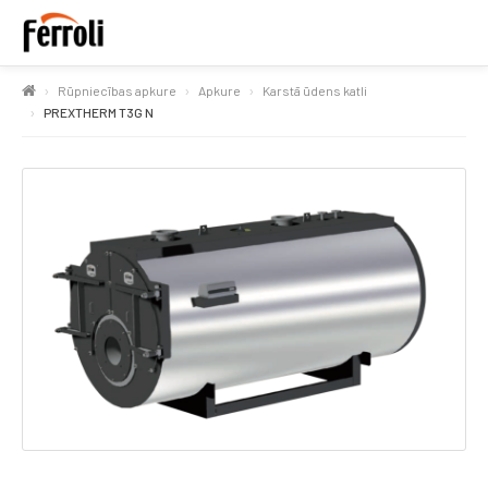
Rūpniecības apkure
Apkure
Karstā ūdens katli
PREXTHERM T3G N