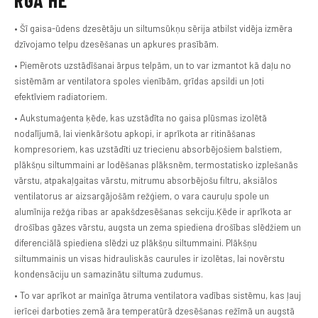
RGA HE
• Šī gaisa-ūdens dzesētāju un siltumsūkņu sērija atbilst vidēja izmēra
dzīvojamo telpu dzesēšanas un apkures prasībām.
• Piemērots uzstādīšanai ārpus telpām, un to var izmantot kā daļu no
sistēmām ar ventilatora spoles vienībām, grīdas apsildi un ļoti
efektīviem radiatoriem.
• Aukstumaģenta ķēde, kas uzstādīta no gaisa plūsmas izolētā
nodalījumā, lai vienkāršotu apkopi, ir aprīkota ar ritināšanas
kompresoriem, kas uzstādīti uz triecienu absorbējošiem balstiem,
plākšņu siltummaini ar lodēšanas plāksnēm, termostatisko izplešanās
vārstu, atpakaļgaitas vārstu, mitrumu absorbējošu filtru, aksiālos
ventilatorus ar aizsargājošām režģiem, o vara cauruļu spole un
alumīnija režģa ribas ar apakšdzesēšanas sekciju.Ķēde ir aprīkota ar
drošības gāzes vārstu, augsta un zema spiediena drošības slēdžiem un
diferenciālā spiediena slēdzi uz plākšņu siltummaini. Plākšņu
siltummainis un visas hidrauliskās caurules ir izolētas, lai novērstu
kondensāciju un samazinātu siltuma zudumus.
• To var aprīkot ar mainīga ātruma ventilatora vadības sistēmu, kas ļauj
ierīcei darboties zemā āra temperatūrā dzesēšanas režīmā un augstā