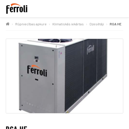
Rūpniecības apkure
Klimatiskās iekārtas
Dzesētāji
RGA HE