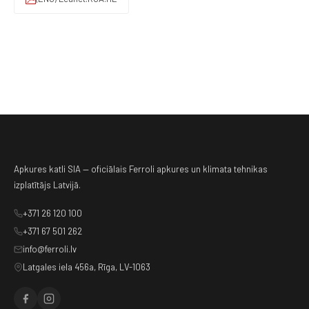
Apkures katli SIA — oficiālais Ferroli apkures un klimata tehnikas
izplatītājs Latvijā.
+371 26 120 100
+371 67 501 262
info@ferroli.lv
Latgales iela 456a, Rīga, LV-1063