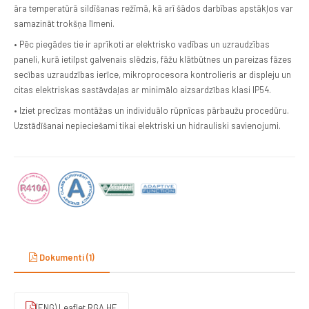
āra temperatūrā sildīšanas režīmā, kā arī šādos darbības apstākļos var
samazināt trokšņa līmeni.
• Pēc piegādes tie ir aprīkoti ar elektrisko vadības un uzraudzības
paneli, kurā ietilpst galvenais slēdzis, fāžu klātbūtnes un pareizas fāzes
secības uzraudzības ierīce, mikroprocesora kontrolieris ar displeju un
citas elektriskas sastāvdaļas ar minimālo aizsardzības klasi IP54.
• Iziet precīzas montāžas un individuālo rūpnīcas pārbaužu procedūru.
Uzstādīšanai nepieciešami tikai elektriski un hidrauliski savienojumi.
Dokumenti (1)
(ENG) Leaflet.RGA.HE