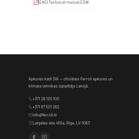
(ENG) Technical manual.EGW
Apkures katli SIA — oficiālais Ferroli apkures un
klimata tehnikas izplatītājs Latvijā.
+371 26 120 100
+371 67 501 262
info@ferroli.lv
Latgales iela 456a, Rīga, LV-1063