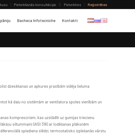
atusu
Pieteikšanās konsultācijai
Pieteikties
Reģistrēties
pāniju
Bacheca Infotecniche
Kontakti
tbilst dzesēšanas un apkures prasībām vidēja lieluma
antot kā daļu no sistēmām ar ventilatora spoles vienībām un
šanas kompresoriem, kas uzstādīti uz gumijas triecienu
lākšņu siltummaini (AISI 316) ar lodēšanas plāksnēm
iferenciālā spiediena slēdzi, termostatisko izplešanās vārstu