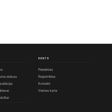
KONTS
ms
Pieteikties
kuma statusu
Reģistrēties
ultācijai
Kontakti
ēšanai
Vietnes karte
ācībai