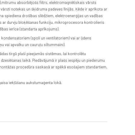
s),mitrumu absorbējošs filtrs, elektromagnētiskais vārsts
 vārsti notekas un šķidruma padeves līnijās. Ķēde ir aprīkota ar
a spiediena drošības slēdžiem, elektroenerģijas un vadības
ējs ar durvju bloķēšanas funkciju, mikroprocesora kontrolieris
dības ierīce (standarta aprīkojums).
 kondensatoriem (spoli un ventilatoriem) vai ar ūdens
 vai apvalku un cauruļu siltummaini).
žādas tirgū plaši pieejamās sistēmas, lai kontrolētu
 dzesēšanas laikā. Piedāvājumā ir plašs iespēju un piederumu
za montāžas procedūra saskaņā ar spēkā esošajiem standartiem,
 gaisa iekļūšanu aukstumaģenta lokā.