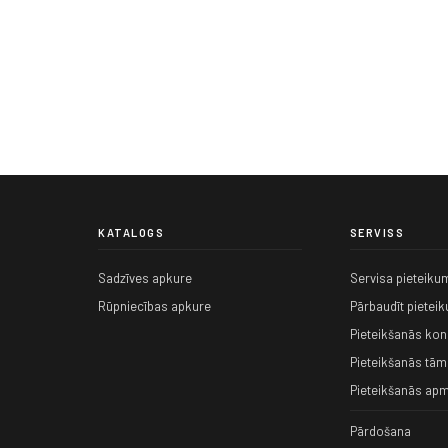
KATALOGS
SERVISS
Sadzīves apkure
Servisa pieteiku
Rūpniecības apkure
Pārbaudīt pietei
Pieteikšanās kons
Pieteikšanās tām
Pieteikšanās apm
Pārdošana