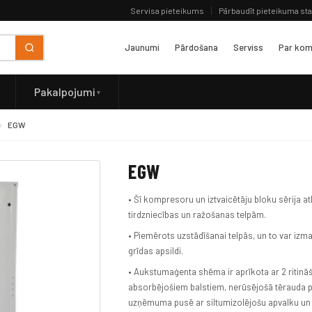
Servisa pieteikums
Pārbaudīt pieteikuma st
Jaunumi
Pārdošana
Serviss
Par kom
Pakalpojumi
EGW
EGW
• Šī kompresoru un iztvaicētāju bloku sērija a
tirdzniecības un ražošanas telpām.
• Piemērots uzstādīšanai telpās, un to var izm
grīdas apsildi.
• Aukstumaģenta shēma ir aprīkota ar 2 ritinā
absorbējošiem balstiem, nerūsējošā tērauda p
uzņēmuma pusē ar siltumizolējošu apvalku un d