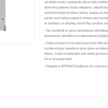
vai elektronisko izplešanās vārstu (pēc izvēle
šķidruma padeves līnijas slēgšanai, slēgvārstu
aukstumnesēja drošības vārstu, augsta un zem
paneli, kurā ietilpst galvenā strāvas pārtrauc
ar tastatūru un displeju, kā arī fāzu secības va
• Var kombinēt ar gaisa dzesēšanas tālvadības
dzesēšanas tālvadības kondensatoriem (plākšņu
• Elektroniskais kontrolieris ļauj kontrolēt da
kondensācijas spiediena galvu gaisa un ūdens
klāsts. Visām instalācijām tiek veikta precī
kā arī atsevišķi testi.
• Piegādā ar NITROGEN pildījumu, lai novērstu