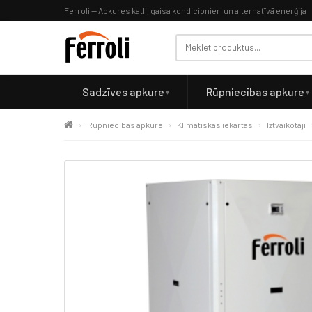
Ferroli — Apkures katli, gaisa kondicionieri un alternatīvā enerģija
Sadzīves apkure
Rūpniecības apkure
Rūpniecības apkure
Klimatiskās iekārtas
Iztvaikotāji