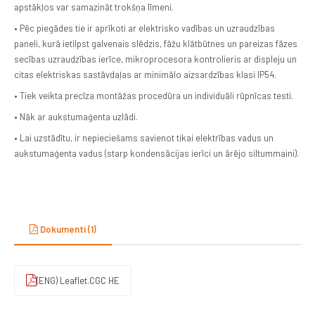
apstākļos var samazināt trokšņa līmeni.
• Pēc piegādes tie ir aprīkoti ar elektrisko vadības un uzraudzības
paneli, kurā ietilpst galvenais slēdzis, fāžu klātbūtnes un pareizas fāzes
secības uzraudzības ierīce, mikroprocesora kontrolieris ar displeju un
citas elektriskas sastāvdaļas ar minimālo aizsardzības klasi IP54.
• Tiek veikta precīza montāžas procedūra un individuāli rūpnīcas testi.
• Nāk ar aukstumaģenta uzlādi.
• Lai uzstādītu, ir nepieciešams savienot tikai elektrības vadus un
aukstumaģenta vadus (starp kondensācijas ierīci un ārējo siltummaini).
Dokumenti (1)
(ENG) Leaflet.CGC HE