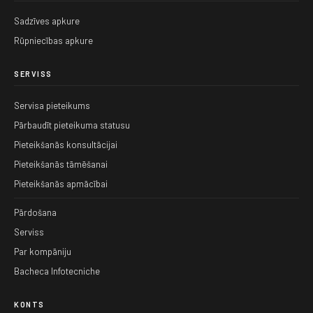
Sadzīves apkure
Rūpniecības apkure
SERVISS
Servisa pieteikums
Pārbaudīt pieteikuma statusu
Pieteikšanās konsultācijai
Pieteikšanās tāmēšanai
Pieteikšanās apmācībai
Pārdošana
Serviss
Par kompāniju
Bacheca Infotecniche
KONTS