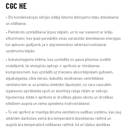
CGC HE
• Šīs kondensācijas sērijas vidēja lieluma dzīvojamo telpu dzesēšanai
un sildīšanai.
• Piemērots uzstādīšanai ārpus telpām, un to var savienot ar ārēju
siltummaini, kas īpaši paredzēts visas saražotās dzesēšanas enerģijas
(un apkures gadījumā, ja ir atgriezeniskas iekārtas) nodošanai
uzņēmuma telpās.
• Aukstumaģenta shēma, kas uzstādīta no gaisa plūsmas izolētā
nodalījumā, lai atvieglotu apkopi, ir aprīkota ar ritināšanas
kompresoriem, kas uzstādīti uz triecienu absorbējošiem gultņiem,
atpakaļgaitas cikla vārstu, dubultās iesūkšanas centrbēdzes
ventilatoriem ar uz priekšu izliektām lāpstiņām, no vara caurulēm
izgatavotu spirālveida spoli un alumīnija režģa ribām ar sekciju.
hipotermija. Ķēde ir aprīkota ar drošības gāzes vārstu un drošības
slēdžiem augsta un zema spiediena nodrošināšanai.
• To var aprīkot ar mainīga ātruma ventilatora vadības sistēmu, kas ļauj
iekārtām darboties zemā āra temperatūrā dzesēšanas režīmā un
augstā āra temperatūrā sildīšanas režīmā, kā arī šādos darbības