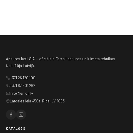
Apkures katli SIA — oficiālais Ferroli apkures un klimata tehnikas
izplatītājs Latvijā.
+371 26 120 100
+371 67 501 262
info@ferroli.lv
Latgales iela 456a, Rīga, LV-1063
KATALOGS