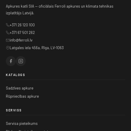
Apkures katli SIA — oficiālais Ferroli apkures un klimata tehnikas
izplatītājs Latvijā.
+371 26 120 100
+371 67 501 262
info@ferroli.lv
Latgales iela 456a, Rīga, LV-1063
KATALOGS
Sadzīves apkure
Rūpniecības apkure
SERVISS
Servisa pieteikums