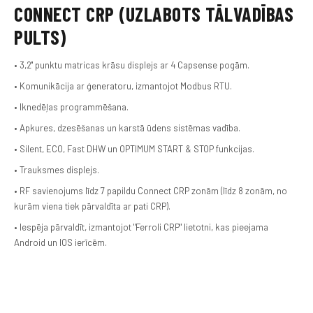
CONNECT CRP (UZLABOTS TĀLVADĪBAS
PULTS)
• 3,2'' punktu matricas krāsu displejs ar 4 Capsense pogām.
• Komunikācija ar ģeneratoru, izmantojot Modbus RTU.
• Iknedēļas programmēšana.
• Apkures, dzesēšanas un karstā ūdens sistēmas vadība.
• Silent, ECO, Fast DHW un OPTIMUM START & STOP funkcijas.
• Trauksmes displejs.
• RF savienojums līdz 7 papildu Connect CRP zonām (līdz 8 zonām, no
kurām viena tiek pārvaldīta ar pati CRP).
• Iespēja pārvaldīt, izmantojot "Ferroli CRP" lietotni, kas pieejama
Android un IOS ierīcēm.