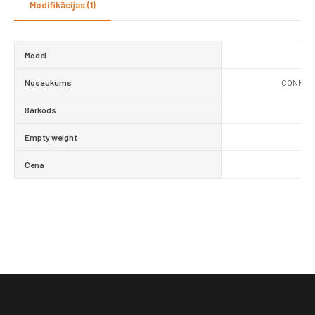
Modifikācijas (1)
0
Model
Nosaukums
CONNECT
Bārkods
Empty weight
Cena