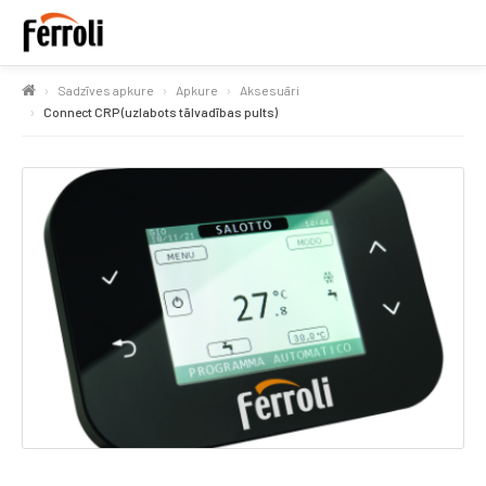
Sadzīves apkure
Apkure
Aksesuāri
Connect CRP (uzlabots tālvadības pults)