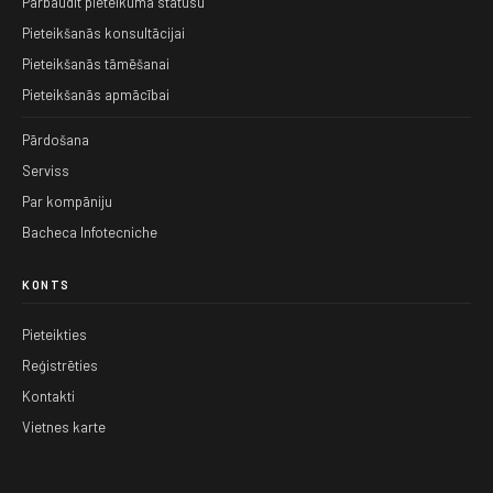
Pārbaudīt pieteikuma statusu
Pieteikšanās konsultācijai
Pieteikšanās tāmēšanai
Pieteikšanās apmācībai
Pārdošana
Serviss
Par kompāniju
Bacheca Infotecniche
KONTS
Pieteikties
Reģistrēties
Kontakti
Vietnes karte