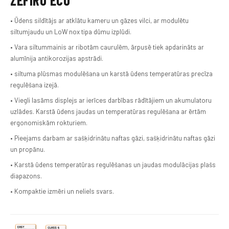
ZEFIRO ECO
• Ūdens sildītājs ar atklātu kameru un gāzes vilci, ar modulētu
siltumjaudu un LoW nox tipa dūmu izplūdi.
• Vara siltummainis ar ribotām caurulēm, ārpusē tiek apdarināts ar
alumīnija antikorozijas apstrādi.
• siltuma plūsmas modulēšana un karstā ūdens temperatūras precīza
regulēšana izejā.
• Viegli lasāms displejs ar ierīces darbības rādītājiem un akumulatoru
uzlādes. Karstā ūdens jaudas un temperatūras regulēšana ar ērtām
ergonomiskām rokturiem.
• Pieejams darbam ar sašķidrinātu naftas gāzi, sašķidrinātu naftas gāzi
un propānu.
• Karstā ūdens temperatūras regulēšanas un jaudas modulācijas plašs
diapazons.
• Kompaktie izmēri un neliels svars.