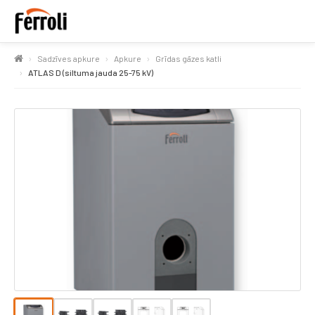
Sadzīves apkure
Apkure
Grīdas gāzes katli
ATLAS D (siltuma jauda 25-75 kV)