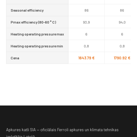
Seasonal efficiency
86
86
Pmax efficiency (80-60 ° C)
93,9
94,0
Heating operating pressure max
6
6
Heating operating pressure min
0,8
0,8
1643.79 €
1790.92 €
Cena
Apkures katli SIA — oficiālais Ferroli apkures un klimata tehnikas
izplatītājs Latvijā.