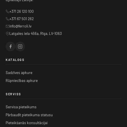
+371 26 120 100
+371 67 501 262
info@ferroli.lv
Latgales iela 456a, Rīga, LV-1063
KATALOGS
Sadzīves apkure
Rūpniecības apkure
SERVISS
Servisa pieteikums
Pārbaudīt pieteikuma statusu
Pieteikšanās konsultācijai