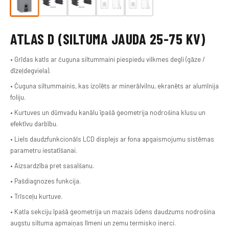
ATLAS D (SILTUMA JAUDA 25-75 KV)
• Grīdas katls ar čuguna siltummaini piespiedu vilkmes degli (gāze /
dīzeļdegviela).
• Čuguna siltummainis, kas izolēts ar minerālvilnu, ekranēts ar alumīnija
foliju.
• Kurtuves un dūmvadu kanālu īpašā ģeometrija nodrošina klusu un
efektīvu darbību.
• Liels daudzfunkcionāls LCD displejs ar fona apgaismojumu sistēmas
parametru iestatīšanai.
• Aizsardzība pret sasalšanu.
• Pašdiagnozes funkcija.
• Trīsceļu kurtuve.
• Katla sekciju īpašā ģeometrija un mazais ūdens daudzums nodrošina
augstu siltuma apmaiņas līmeni un zemu termisko inerci.