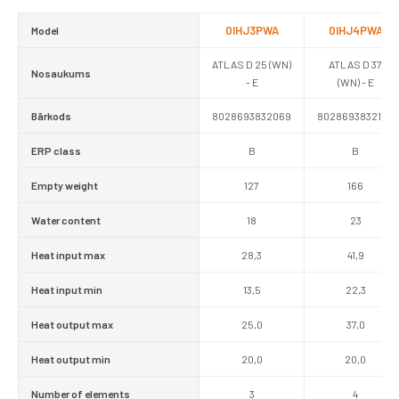
0IHJ3PWA
0IHJ4PWA
Model
ATLAS D 25 (WN)
ATLAS D 37
Nosaukums
- E
(WN) - E
Bārkods
8028693832069
8028693832168
ERP class
B
B
Empty weight
127
166
Water content
18
23
Heat input max
28,3
41,9
Heat input min
13,5
22,3
Heat output max
25,0
37,0
Heat output min
20,0
20,0
Number of elements
3
4