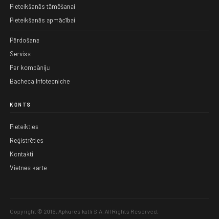
Pieteikšanās tāmēšanai
Pieteikšanās apmācībai
Pārdošana
Serviss
Par kompāniju
Bacheca Infotecniche
KONTS
Pieteikties
Reģistrēties
Kontakti
Vietnes karte
Copyright © 2016, Apkures katli SIA. All Rights Reserved.