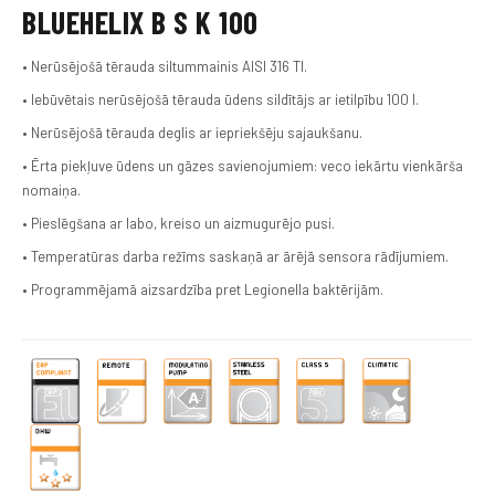
BLUEHELIX B S K 100
• Nerūsējošā tērauda siltummainis AISI 316 TI.
• Iebūvētais nerūsējošā tērauda ūdens sildītājs ar ietilpību 100 l.
• Nerūsējošā tērauda deglis ar iepriekšēju sajaukšanu.
• Ērta piekļuve ūdens un gāzes savienojumiem: veco iekārtu vienkārša
nomaiņa.
• Pieslēgšana ar labo, kreiso un aizmugurējo pusi.
• Temperatūras darba režīms saskaņā ar ārējā sensora rādījumiem.
• Programmējamā aizsardzība pret Legionella baktērijām.