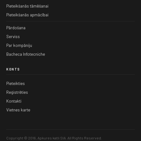
Pieteikšanās tāmēšanai
Pieteikšanās apmācībai
Pārdošana
Serviss
Par kompāniju
Bacheca Infotecniche
KONTS
Pieteikties
Reģistrēties
Kontakti
Vietnes karte
Copyright © 2016, Apkures katli SIA. All Rights Reserved.