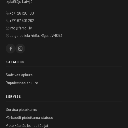
izplatītājs Latvijā.
+371 26 120 100
+371 67 501 262
info@ferroli.lv
Latgales iela 456a, Rīga, LV-1063
KATALOGS
Sadzīves apkure
Rūpniecības apkure
SERVISS
Servisa pieteikums
Pārbaudīt pieteikuma statusu
Pieteikšanās konsultācijai