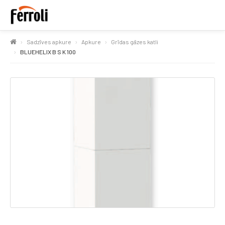
Sadzīves apkure
Apkure
Grīdas gāzes katli
BLUEHELIX B S K 100