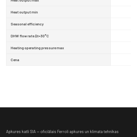
Heat output max
Heat output min
Seasonal efficiency
DHW flow rate Δt=30°C
Heating operating pressure max
Cena
Apkures katli SIA — oficiālais Ferroli apkures un klimata tehnikas