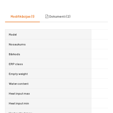
Modifikācijas (1)
Dokumenti (2)
Model
Nosaukums
BLU
Bārkods
ERP class
Empty weight
Water content
Heat input max
Heat input min