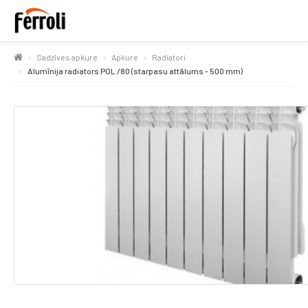
Sadzīves apkure
Apkure
Radiatori
Alumīnija radiators POL /80 (starpasu attālums - 500 mm)