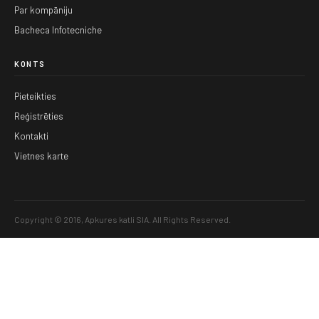
Par kompāniju
Bacheca Infotecniche
KONTS
Pieteikties
Reģistrēties
Kontakti
Vietnes karte
Copyright © 2016, Apkures katli SIA. All Rights Reserved.