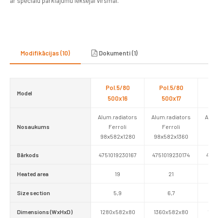
ar speciālu pārklājumu iekšējai virsmai.
Modifikācijas (10)
Dokumenti (1)
Pol.5/80
Pol.5/80
P
Model
500x16
500x17
5
Alum.radiators
Alum.radiators
Alum
Nosaukums
Ferroli
Ferroli
98х582х1280
98х582х1360
98х
Bārkods
4751019230167
4751019230174
4751
Heated area
19
21
Size section
5,9
6,7
Dimensions (WxHxD)
1280x582x80
1360x582x80
144