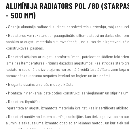
ALUMĪNIJA RADIATORS POL /80 (STARP
- 500 MM)
• Sekciju alumīnija radiatori, kuri tiek paredzēti telpu, dzīvokļu, māju apkurei
• Radiatorus var raksturot ar paaugstināto siltuma atdevi un darba ekonom
panākts ar augstu materiāla siltumvadītspēju, no kuras tie ir izgatavoti, kā a
konstruktīvās īpašības.
• Radiatori atšķiras ar augstu komforta līmeni, pateicoties šādiem faktori
izmaiņas (temperatūras kritums dažādos augstumos, kas atrodas starp grīd
radiatoru racionālais izvietojums horizontālā veidā (uzstādīšana zem loga u
samazinātu aukstuma negatīvo ietekmi no logiem un ārsienām).
• Elegants dizains un plašs modeļu klāsts.
• Montāža ir vienkārša, pateicoties konstrukcijas vieglumam un stiprinājum
• Radiatoru ilgmūžība
irgarantēta ar augstu izmantotā materiāla kvalitāti,kas ir sertificēts atbils
• Radiatori sastāv no lietiem alumīnija sekcijām, kas tiek izgatavotas no au
alumīnija sakausējuma, izmantojot spiedienliešanas metodi, un kuri tiek sali