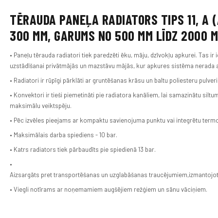
TĒRAUDA PANEĻA RADIATORS TIPS 11, A 
300 MM, GARUMS NO 500 MM LĪDZ 2000 
• Paneļu tērauda radiatori tiek paredzēti ēku, māju, dzīvokļu apkurei. Tas ir 
uzstādīšanai privātmājās un mazstāvu mājās, kur apkures sistēma nerada 
• Radiatori ir rūpīgi pārklāti ar gruntēšanas krāsu un baltu poliesteru pulver
• Konvektori ir tieši piemetināti pie radiatora kanāliem, lai samazinātu sil
maksimālu veiktspēju.
• Pēc izvēles pieejams ar kompaktu savienojuma punktu vai integrētu termo
• Maksimālais darba spiediens - 10 bar.
• Katrs radiators tiek pārbaudīts pie spiedienā 13 bar.
•
Aizsargāts pret transportēšanas un uzglabāšanas traucējumiem,izmantojot
• Viegli notīrams ar noņemamiem augšējiem režģiem un sānu vāciņiem.