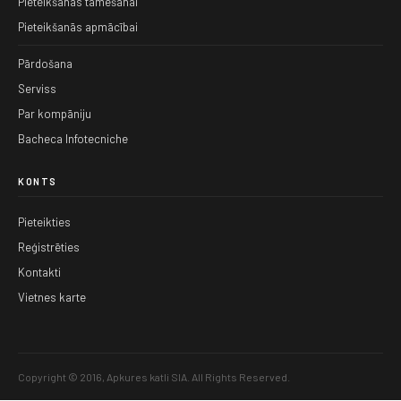
Pieteikšanās tāmēšanai
Pieteikšanās apmācībai
Pārdošana
Serviss
Par kompāniju
Bacheca Infotecniche
KONTS
Pieteikties
Reģistrēties
Kontakti
Vietnes karte
Copyright © 2016, Apkures katli SIA. All Rights Reserved.