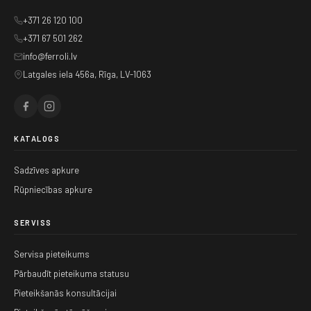
+371 26 120 100
+371 67 501 262
info@ferroli.lv
Latgales iela 456a, Rīga, LV-1063
KATALOGS
Sadzīves apkure
Rūpniecības apkure
SERVISS
Servisa pieteikums
Pārbaudīt pieteikuma statusu
Pieteikšanās konsultācijai