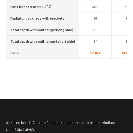
Heat transfer at t = 50 ° С
302
378
Radiator thickness with brackets
61
61
Total depth with wall hanger (long side)
99
99
Total depth with wall hanger (short side)
84
84
32.16 €
41.64 
Cena
Apkures katli SIA — oficiālais Ferroli apkures un klimata tehnikas
izplatītājs Latvijā.