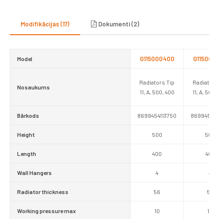
Modifikācijas (17)
Dokumenti (2)
G115000400
G115000
Model
Radiators Tip
Radiators
Nosaukums
11, A, 500, 400
11, A, 500,
Bārkods
8699454113750
869945411
Height
500
500
Length
400
400
Wall Hangers
4
4
Radiator thickness
56
56
Working pressure max
10
10