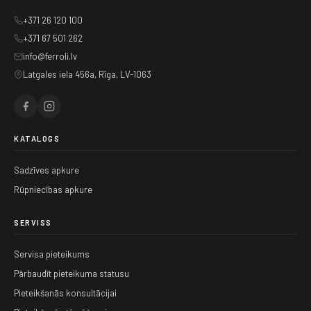
+371 26 120 100
+371 67 501 262
info@ferroli.lv
Latgales iela 456a, Rīga, LV-1063
KATALOGS
Sadzīves apkure
Rūpniecības apkure
SERVISS
Servisa pieteikums
Pārbaudīt pieteikuma statusu
Pieteikšanās konsultācijai