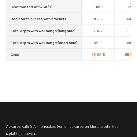
Heat transfer at t = 50 ° С
969
1212
Radiator thickness with brackets
166,2
166,2
Total depth with wall hanger (long side)
204,2
204,2
Total depth with wall hanger (short side)
189,2
189,2
88.02 €
85.14 €
Cena
Apkures katli SIA — oficiālais Ferroli apkures un klimata tehnikas
izplatītājs Latvijā.