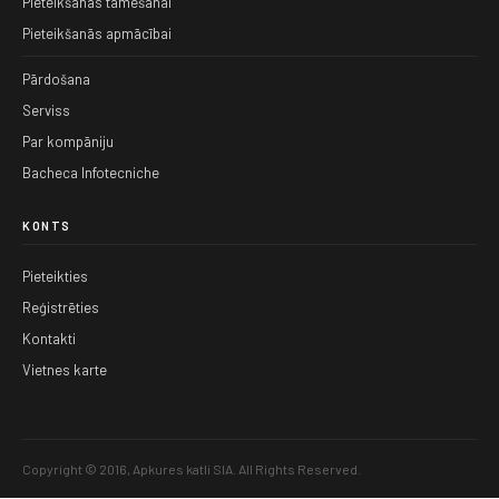
Pieteikšanās tāmēšanai
Pieteikšanās apmācībai
Pārdošana
Serviss
Par kompāniju
Bacheca Infotecniche
KONTS
Pieteikties
Reģistrēties
Kontakti
Vietnes karte
Copyright © 2016, Apkures katli SIA. All Rights Reserved.