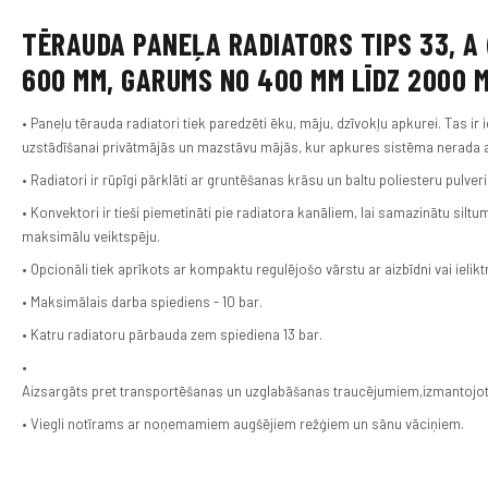
TĒRAUDA PANEĻA RADIATORS TIPS 33, A
600 MM, GARUMS NO 400 MM LĪDZ 2000 
• Paneļu tērauda radiatori tiek paredzēti ēku, māju, dzīvokļu apkurei. Tas ir 
uzstādīšanai privātmājās un mazstāvu mājās, kur apkures sistēma nerada 
• Radiatori ir rūpīgi pārklāti ar gruntēšanas krāsu un baltu poliesteru pulver
• Konvektori ir tieši piemetināti pie radiatora kanāliem, lai samazinātu sil
maksimālu veiktspēju.
• Opcionāli tiek aprīkots ar kompaktu regulējošo vārstu ar aizbīdni vai ieliktn
• Maksimālais darba spiediens - 10 bar.
• Katru radiatoru pārbauda zem spiediena 13 bar.
•
Aizsargāts pret transportēšanas un uzglabāšanas traucējumiem,izmantojot
• Viegli notīrams ar noņemamiem augšējiem režģiem un sānu vāciņiem.