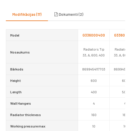
Modifikācijas (17)
Dokumenti (2)
G336000400
G336000
Model
Radiators Tip
Radiators 
Nosaukums
33, A, 600, 400
33, A, 600,
Bārkods
8699454117703
869945411
Height
600
600
Length
400
500
Wall Hangers
4
4
Radiator thickness
160
160
Working pressure max
10
10