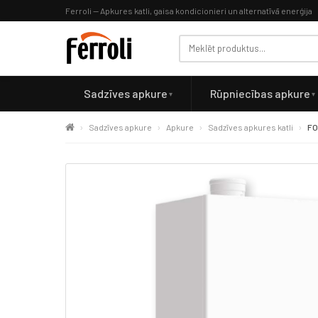
Ferroli — Apkures katli, gaisa kondicionieri un alternatīvā enerģija
Sadzīves apkure
Rūpniecības apkure
Sadzīves apkure
Apkure
Sadzīves apkures katli
FO