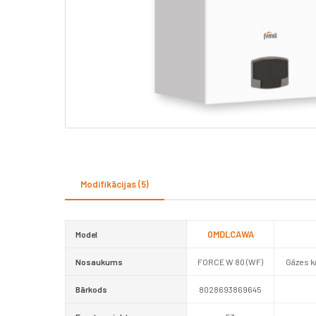
Modifikācijas (5)
0MDLCAWA
Model
Nosaukums
FORCE W 80 (WF)
Gāzes k
Bārkods
8028693869645