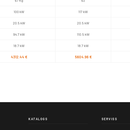
67 Kg
63
100 kW
117 kW
20.5 kW
20.5 kW
94.7 kW
110.5 kW
18.7 kW
18.7 kW
4312.44 €
5604.96 €
KATALOGS
SERVISS