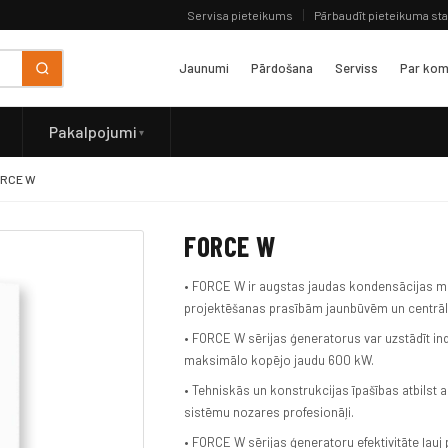
Servisa pieteikums
Pārbaudīt pieteikuma st
Jaunumi
Pārdošana
Serviss
Par kom
Pakalpojumi
RCE W
FORCE W
• FORCE W ir augstas jaudas kondensācijas modu
projektēšanas prasībām jaunbūvēm un centrāl
• FORCE W sērijas ģeneratorus var uzstādīt ind
maksimālo kopējo jaudu 600 kW.
• Tehniskās un konstrukcijas īpašības atbilst
sistēmu nozares profesionāļi.
• FORCE W sērijas ģeneratoru efektivitāte ļauj 