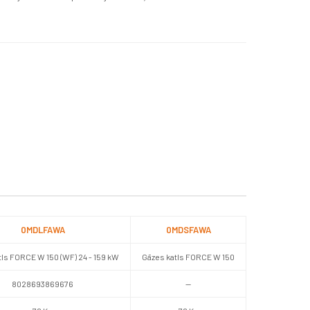
0MDLFAWA
0MDSFAWA
tls FORCE W 150 (WF) 24 - 159 kW
Gāzes katls FORCE W 150
8028693869676
—