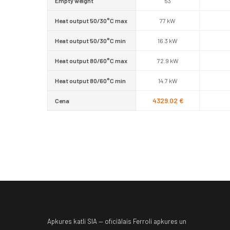
Empty weight
53
Heat output 50/30°C max
77 kW
Heat output 50/30°C min
16.3 kW
Heat output 80/60°C max
72.9 kW
Heat output 80/60°C min
14.7 kW
4329.02 €
Cena
Apkures katli SIA — oficiālais Ferroli apkures un