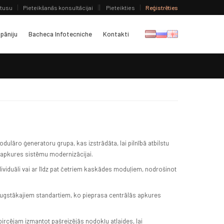
atusu
Pieteikšanās konsultācijai
Pieteikties
Reģistrēties
pāniju
Bacheca Infotecniche
Kontakti
lāro ģeneratoru grupa, kas izstrādāta, lai pilnībā atbilstu
apkures sistēmu modernizācijai.
ividuāli vai ar līdz pat četriem kaskādes moduļiem, nodrošinot
 augstākajiem standartiem, ko pieprasa centrālās apkures
pircējam izmantot pašreizējās nodokļu atlaides, lai