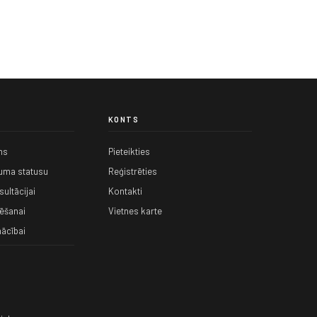
KONTS
ms
Pieteikties
kuma statusu
Reģistrēties
ultācijai
Kontakti
ēšanai
Vietnes karte
ācībai