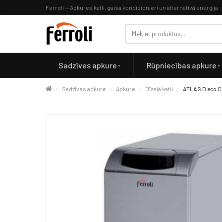
Ferroli — Apkures katli, gaisa kondicionieri un alternatīvā enerģija
Sadzīves apkure
Rūpniecības apkure
Sadzīves apkure
Apkure
Dīzeļa katli
ATLAS D eco 