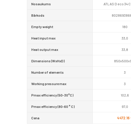
Nosaukums
ATLAS D eco 34 
Bārkods
802869386
Empty weight
180
Heat input max
33,0
Heat output max
33,8
Dimensions (WxHxD)
850x500x
Number of elements
3
Working pressure max
3
Pmax efficiency (50-30°C)
102,6
Pmax efficiency (80-60 ° C)
97,0
4472.16 
Cena