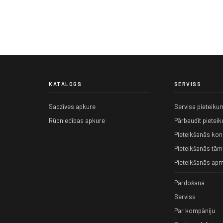
KATALOGS
SERVISS
Sadzīves apkure
Servisa pieteiku
Rūpniecības apkure
Pārbaudīt pietei
Pieteikšanās kons
Pieteikšanās tām
Pieteikšanās apm
Pārdošana
Serviss
Par kompāniju