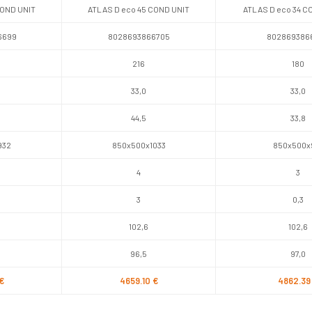
COND UNIT
ATLAS D eco 45 COND UNIT
ATLAS D eco 34 C
6699
8028693866705
802869386
216
180
33,0
33,0
44,5
33,8
932
850x500x1033
850x500x
4
3
3
0,3
102,6
102,6
96,5
97,0
€
4659.10 €
4862.39