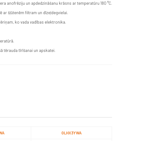
vera anofrēziju un apdedzināšanu krāsns ar temperatūru 180 °C.
 ar šļūtenēm filtram un dīzeļdegvielai.
tēriņam, ko vada vadības elektronika.
peratūrā.
 tērauda tīrīšanai un apskatei.
WA
0LHX3YWA