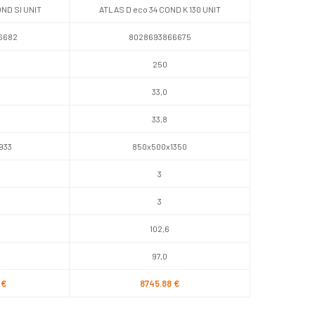
OND SI UNIT
ATLAS D eco 34 COND K 130 UNIT
6682
8028693866675
250
33,0
33,8
933
850x500x1350
3
3
102,6
97,0
 €
8745.88 €