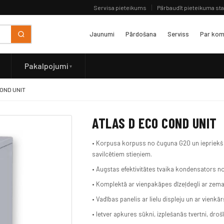
Servisa pieteikums
Pārbaudīt pieteikuma st
Jaunumi
Pārdošana
Serviss
Par kom
Pakalpojumi
COND UNIT
ATLAS D ECO COND UNIT
• Korpusa korpuss no čuguna G20 un iepriek
savilcētiem stieņiem.
• Augstas efektivitātes tvaika kondensators n
• Komplektā ar vienpakāpes dīzeļdegli ar zema
• Vadības panelis ar lielu displeju un ar vienkā
• Ietver apkures sūkni, izplešanās tvertni, dro