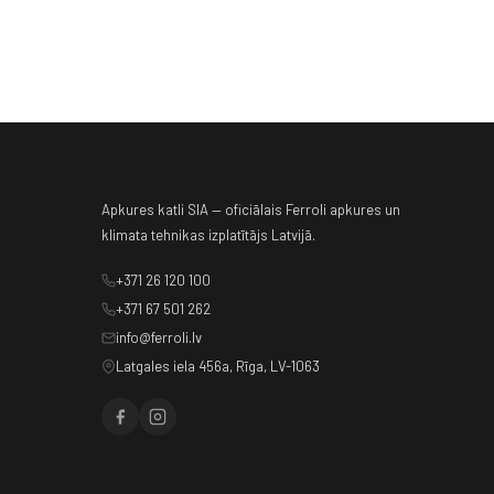
Apkures katli SIA — oficiālais Ferroli apkures un
klimata tehnikas izplatītājs Latvijā.
+371 26 120 100
+371 67 501 262
info@ferroli.lv
Latgales iela 456a, Rīga, LV-1063