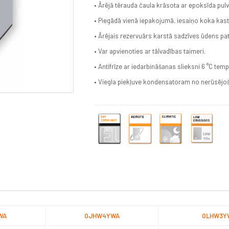
• Ārējā tērauda čaula krāsota ar epoksīda pul
• Piegādā vienā iepakojumā, iesaiņo koka kastē
• Ārējais rezervuārs karstā sadzīves ūdens pa
• Var apvienoties ar tālvadības taimeri.
• Antifrīze ar iedarbināšanas slieksni 6 °C tem
• Viegla piekļuve kondensatoram no nerūsējošā
WA
0JHW4YWA
0LHW3Y