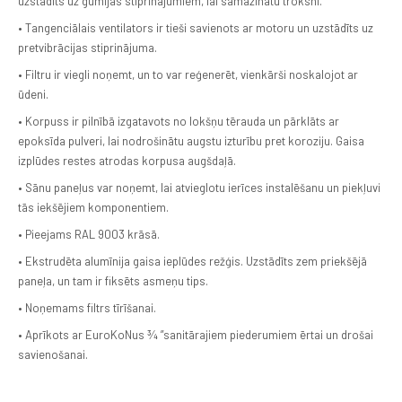
uzstādīts uz gumijas stiprinājumiem, lai samazinātu troksni.
• Tangenciālais ventilators ir tieši savienots ar motoru un uzstādīts uz
pretvibrācijas stiprinājuma.
• Filtru ir viegli noņemt, un to var reģenerēt, vienkārši noskalojot ar
ūdeni.
• Korpuss ir pilnībā izgatavots no lokšņu tērauda un pārklāts ar
epoksīda pulveri, lai nodrošinātu augstu izturību pret koroziju. Gaisa
izplūdes restes atrodas korpusa augšdaļā.
• Sānu paneļus var noņemt, lai atvieglotu ierīces instalēšanu un piekļuvi
tās iekšējiem komponentiem.
• Pieejams RAL 9003 krāsā.
• Ekstrudēta alumīnija gaisa ieplūdes režģis. Uzstādīts zem priekšējā
paneļa, un tam ir fiksēts asmeņu tips.
• Noņemams filtrs tīrīšanai.
• Aprīkots ar EuroKoNus 3⁄4 ”sanitārajiem piederumiem ērtai un drošai
savienošanai.