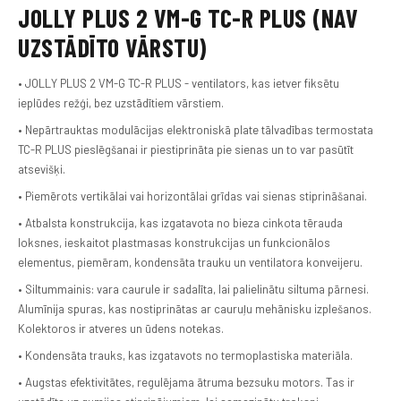
JOLLY PLUS 2 VM-G TC-R PLUS (NAV
UZSTĀDĪTO VĀRSTU)
• JOLLY PLUS 2 VM-G TC-R PLUS - ventilators, kas ietver fiksētu
ieplūdes režģi, bez uzstādītiem vārstiem.
• Nepārtrauktas modulācijas elektroniskā plate tālvadības termostata
TC-R PLUS pieslēgšanai ir piestiprināta pie sienas un to var pasūtīt
atsevišķi.
• Piemērots vertikālai vai horizontālai grīdas vai sienas stiprināšanai.
• Atbalsta konstrukcija, kas izgatavota no bieza cinkota tērauda
loksnes, ieskaitot plastmasas konstrukcijas un funkcionālos
elementus, piemēram, kondensāta trauku un ventilatora konveijeru.
• Siltummainis: vara caurule ir sadalīta, lai palielinātu siltuma pārnesi.
Alumīnija spuras, kas nostiprinātas ar cauruļu mehānisku izplešanos.
Kolektoros ir atveres un ūdens notekas.
• Kondensāta trauks, kas izgatavots no termoplastiska materiāla.
• Augstas efektivitātes, regulējama ātruma bezsuku motors. Tas ir