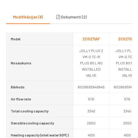
Modifikācijas (8)
Dokumenti (2)
2C027IAF
2C027OAF
Model
JOLLY PLUS 2
JOLLY PLUS 
VM-G TC-R
VM-G TC-R
Nosaukums
PLUS 80 L NO
PLUS 80 R N
INSTALLED
INSTALLED
VALVE
VALVE
Bārkods
8028693849845
80286938498
Air flow rate
576
576
Total cooling capacity
3340
3340
Sensible cooling capacity
2650
2650
Heating capacity (inlet water 50ºC)
4100
4100