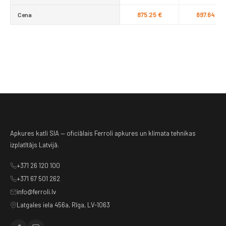
875.25 €
897.64 €
Cena
Apkures katli SIA — oficiālais Ferroli apkures un klimata tehnikas
izplatītājs Latvijā.
+371 26 120 100
+371 67 501 262
info@ferroli.lv
Latgales iela 456a, Rīga, LV-1063