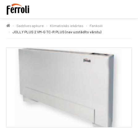
Sadzīves apkure
Klimatiskās iekārtas
Fankoili
JOLLY PLUS 2 VM-G TC-R PLUS (nav uzstādīto vārstu)