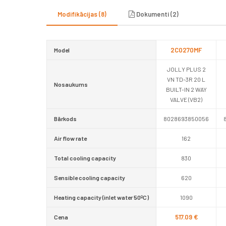
Modifikācijas (8)
Dokumenti (2)
2C0270MF
Model
JOLLY PLUS 2
VN TD-3R 20 L
Nosaukums
BUILT-IN 2 WAY
VALVE (VB2)
Bārkods
8028693850056
Air flow rate
162
Total cooling capacity
830
Sensible cooling capacity
620
Heating capacity (inlet water 50ºC)
1090
517.09 €
Cena