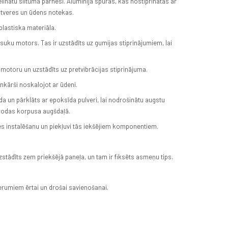
lielinātu siltuma pārnesi. Alumīnija spuras, kas nostiprinātas ar
atveres un ūdens notekas.
lastiska materiāla.
suku motors. Tas ir uzstādīts uz gumijas stiprinājumiem, lai
r motoru un uzstādīts uz pretvibrācijas stiprinājuma.
ienkārši noskalojot ar ūdeni.
da un pārklāts ar epoksīda pulveri, lai nodrošinātu augstu
atrodas korpusa augšdaļā.
ces instalēšanu un piekļuvi tās iekšējiem komponentiem.
zstādīts zem priekšējā paneļa, un tam ir fiksēts asmeņu tips.
derumiem ērtai un drošai savienošanai.