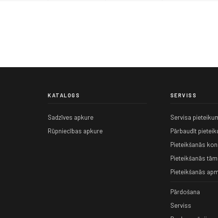
KATALOGS
SERVISS
Sadzīves apkure
Servisa pieteiku
Rūpniecības apkure
Pārbaudīt pietei
Pieteikšanās kons
Pieteikšanās tām
Pieteikšanās apm
Pārdošana
Serviss