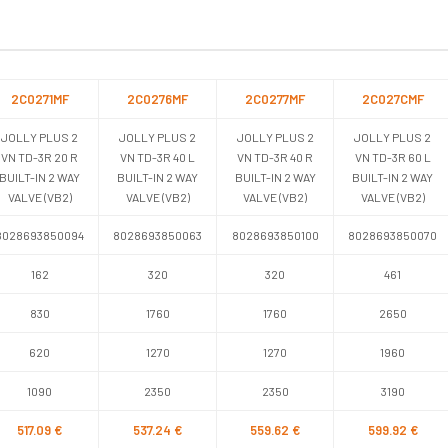
2C0271MF
2C0276MF
2C0277MF
2C027CMF
JOLLY PLUS 2
JOLLY PLUS 2
JOLLY PLUS 2
JOLLY PLUS 2
VN TD-3R 20 R
VN TD-3R 40 L
VN TD-3R 40 R
VN TD-3R 60 L
BUILT-IN 2 WAY
BUILT-IN 2 WAY
BUILT-IN 2 WAY
BUILT-IN 2 WAY
VALVE (VB2)
VALVE (VB2)
VALVE (VB2)
VALVE (VB2)
8028693850094
8028693850063
8028693850100
8028693850070
162
320
320
461
830
1760
1760
2650
620
1270
1270
1960
1090
2350
2350
3190
517.09 €
537.24 €
559.62 €
599.92 €