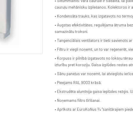
• Siltummainis: vara caurule ir sadalīta, lai pa
cauruļu mehānisku izplešanos. Kolektoros ir 
• Kondensāta trauks, kas izgatavots no termop
• Augstas efektivitātes, regulējama ātruma bez
samazinātu troksni.
• Tangenciālais ventilators ir tieši savienots a
• Filtru ir viegli noņemt, un to var reģenerēt, v
• Korpuss ir pilnībā izgatavots no lokšņu tērau
izturību pret koroziju. Gaisa izplūdes restes 
• Sānu paneļus var noņemt, lai atvieglotu ierī
• Pieejams RAL 9003 krāsā.
• Ekstrudēta alumīnija gaisa ieplūdes režģis. U
• Noņemams filtrs tīrīšanai.
• Aprīkots ar EuroKoNus 3⁄4 ”sanitārajiem pie