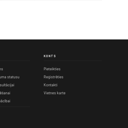
KONTS
ms
Pieteikties
kuma statusu
Reģistrēties
ultācijai
Kontakti
ēšanai
Vietnes karte
ācībai