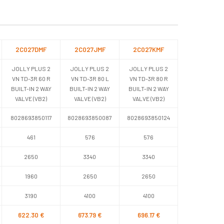
2C027DMF
2C027JMF
2C027KMF
JOLLY PLUS 2
JOLLY PLUS 2
JOLLY PLUS 2
VN TD-3R 60 R
VN TD-3R 80 L
VN TD-3R 80 R
BUILT-IN 2 WAY
BUILT-IN 2 WAY
BUILT-IN 2 WAY
VALVE (VB2)
VALVE (VB2)
VALVE (VB2)
8028693850117
8028693850087
8028693850124
461
576
576
2650
3340
3340
1960
2650
2650
3190
4100
4100
622.30 €
673.79 €
696.17 €