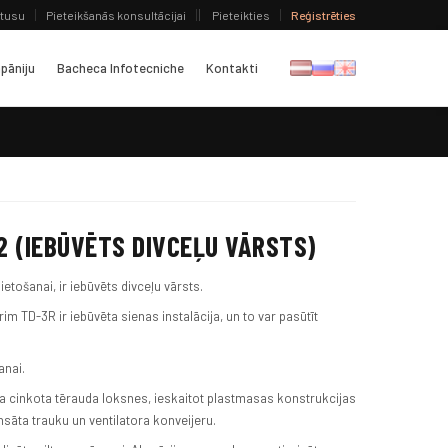
atusu
Pieteikšanās konsultācijai
Pieteikties
Reģistrēties
pāniju
Bacheca Infotecniche
Kontakti
2 (IEBŪVĒTS DIVCEĻU VĀRSTS)
etošanai, ir iebūvēts divceļu vārsts.
im TD-3R ir iebūvēta sienas instalācija, un to var pasūtīt
anai.
eza cinkota tērauda loksnes, ieskaitot plastmasas konstrukcijas
āta trauku un ventilatora konveijeru.