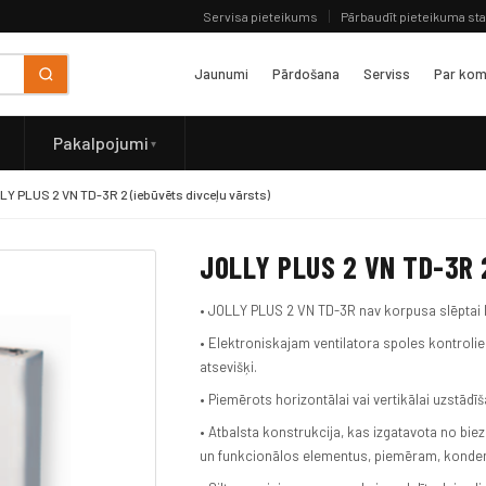
Servisa pieteikums
Pārbaudīt pieteikuma st
Jaunumi
Pārdošana
Serviss
Par kom
Pakalpojumi
Y PLUS 2 VN TD-3R 2 (iebūvēts divceļu vārsts)
JOLLY PLUS 2 VN TD-3R 
• JOLLY PLUS 2 VN TD-3R nav korpusa slēptai li
• Elektroniskajam ventilatora spoles kontrolier
atsevišķi.
• Piemērots horizontālai vai vertikālai uzstādīš
• Atbalsta konstrukcija, kas izgatavota no bi
un funkcionālos elementus, piemēram, kondens