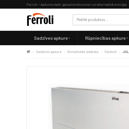
Ferroli — Apkures katli, gaisa kondicionieri un alternatīvā enerģija
Sadzīves apkure
Rūpniecības apkure
Sadzīves apkure
Klimatiskās iekārtas
Fankoili
JOLL