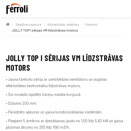
Sadzīves apkure
Klimatiskās iekārtas
Fankoili
JOLLY TOP I sērijas VM līdzstrāvas motors
JOLLY TOP I SĒRIJAS VM LĪDZSTRĀVAS
MOTORS
• Jauna fankoilu sērija ar centrbēdzes ventilatoru un augstas
efektivitātes bezkontaktu līdzstrāvas motoru.
• Šis modelis izpildīts lokšņu metāla korpusā.
• Dziļums 200 mm.
• Paredzēts apkures un gaisa kondicionēšanas sistēmām.
• Pieejami 5 izmēros ar dzesēšanas jaudu no 1,50 līdz 5,60 kW un gaisa
plūsmas ātrumu no 255 līdz 1190 m3/h.