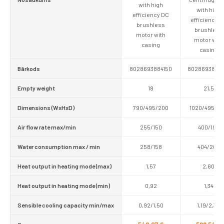
with high
with high
efficiency DC
efficiency D
brushless
brushless
motor with
motor with
casing
casing
Bārkods
8028693884150
80286938841
Empty weight
18
21,5
Dimensions (WxHxD)
790/495/200
1020/495/2
Air flow rate max/min
255/150
400/190
Water consumption max / min
258/158
404/205
Heat output in heating mode (max)
1,57
2,60
Heat output in heating mode (min)
0,92
1,34
Sensible cooling capacity min/max
0,92/1,50
1,19/2,35