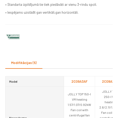
• Standarta izpildījumā tie tiek piedāvāti ar vienu 3-rindu spoli.
• Iespējams uzstādīt gan vertikāli,gan horizontāli.
Modifikācijas (5)
2CO9A3AF
2CO9A3BF
Model
JOLLY TOP
JOLLY TOP 150-I
250-I VM
VM heating
heating
1.57/1.07/0.92kW
2.6/2.11/1.34
Fan coil with
Fan coil wit
centrifugal fan
Nosaukums
centrifugal f