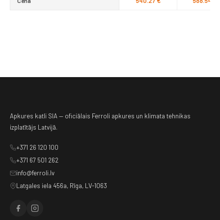
540.27 €
588.54 €
Cena
Apkures katli SIA — oficiālais Ferroli apkures un klimata tehnikas
izplatītājs Latvijā.
+371 26 120 100
+371 67 501 262
info@ferroli.lv
Latgales iela 456a, Rīga, LV-1063