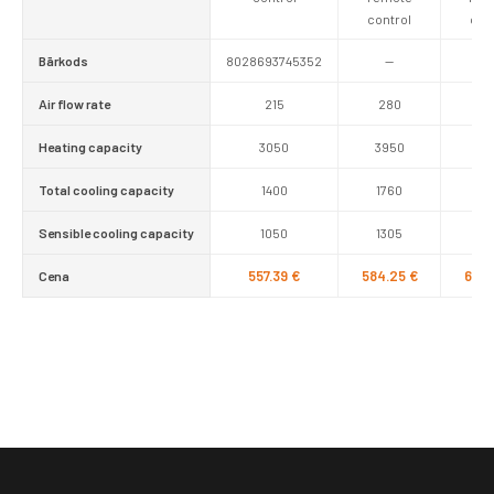
control
con
Bārkods
8028693745352
—
Air flow rate
215
280
4
Heating capacity
3050
3950
58
Total cooling capacity
1400
1760
27
Sensible cooling capacity
1050
1305
20
557.39 €
584.25 €
608.
Cena