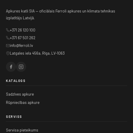
Apkures katli SIA — oficiālais Ferroli apkures un klimata tehnikas
izplatītājs Latvijā.
+371 26 120 100
+371 67 501 262
info@ferroli.lv
Latgales iela 456a, Rīga, LV-1063
KATALOGS
Sadzīves apkure
Rūpniecības apkure
SERVISS
Servisa pieteikums