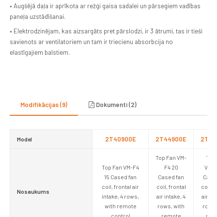
• Augšējā daļa ir aprīkota ar režģi gaisa sadalei un pārsegiem vadības
paneļa uzstādīšanai.
• Elektrodzinējam, kas aizsargāts pret pārslodzi, ir 3 ātrumi, tas ir tieši
savienots ar ventilatoriem un tam ir triecienu absorbcija no
elastīgajiem balstiem.
Modifikācijas (9)
Dokumenti (2)
2T40900E
2T44900E
2T48
Model
Top Fan VM-
Top
Top Fan VM-F4
F4 20
VM-F
15 Cased fan
Cased fan
Case
coil, frontal air
coil, frontal
coil, f
Nosaukums
intake, 4 rows,
air intake, 4
air int
with remote
rows, with
rows,
control
remote
rem