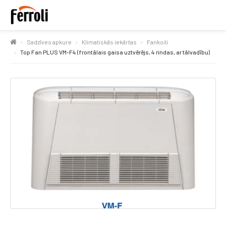
Sadzīves apkure
Klimatiskās iekārtas
Fankoili
Top Fan PLUS VM-F4 (frontālais gaisa uztvērējs, 4 rindas, ar tālvadību)