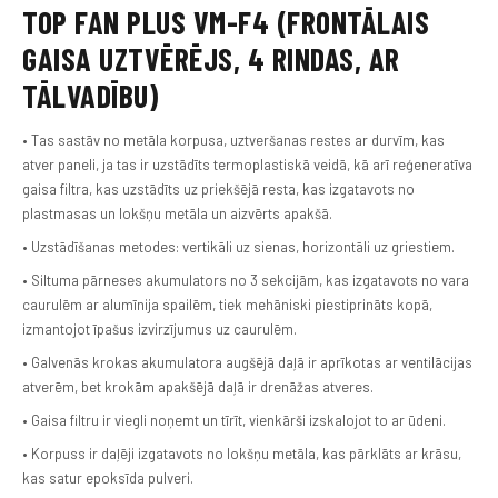
TOP FAN PLUS VM-F4 (FRONTĀLAIS
GAISA UZTVĒRĒJS, 4 RINDAS, AR
TĀLVADĪBU)
• Tas sastāv no metāla korpusa, uztveršanas restes ar durvīm, kas
atver paneli, ja tas ir uzstādīts termoplastiskā veidā, kā arī reģeneratīva
gaisa filtra, kas uzstādīts uz priekšējā resta, kas izgatavots no
plastmasas un lokšņu metāla un aizvērts apakšā.
• Uzstādīšanas metodes: vertikāli uz sienas, horizontāli uz griestiem.
• Siltuma pārneses akumulators no 3 sekcijām, kas izgatavots no vara
caurulēm ar alumīnija spailēm, tiek mehāniski piestiprināts kopā,
izmantojot īpašus izvirzījumus uz caurulēm.
• Galvenās krokas akumulatora augšējā daļā ir aprīkotas ar ventilācijas
atverēm, bet krokām apakšējā daļā ir drenāžas atveres.
• Gaisa filtru ir viegli noņemt un tīrīt, vienkārši izskalojot to ar ūdeni.
• Korpuss ir daļēji izgatavots no lokšņu metāla, kas pārklāts ar krāsu,
kas satur epoksīda pulveri.