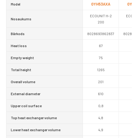
0YH53AXA
0YH5
Model
ECOUNIT H-2
ECOUNI
Nosaukums
200
30
Bārkods
8028693862837
8028693
Heat loss
67
8
Empty weight
75
9
Total height
1265
17
Overall volume
201
28
External diameter
610
61
Upper coil surface
0,8
0,
Top heat exchanger volume
4,8
4,
Lower heat exchanger volume
4,9
8,