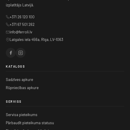
izplatītājs Latvijā.
+371 26 120 100
+371 67 501 262
info@ferroli.lv
Latgales iela 456a, Rīga, LV-1063
KATALOGS
Sadzīves apkure
Rūpniecības apkure
SERVISS
Servisa pieteikums
Pārbaudīt pieteikuma statusu