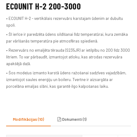
ECOUNIT H-2 200-3000
• ECOUNIT H-2 - vertikālais rezervuārs karstajam ūdenim ar dubultu
spoli.
• Šī ierīce ir paredzēta ūdens sildīšanai līdz temperatūrai, kura zemāka
par vārīšanās temperatūra pie atmosfēras spiedienā.
• Rezervuārs no emaljēta tērauda (S235JR) ar ietilpību no 200 līdz 3000
litriem. To var pārbaudīt, izmantojot atloku, kas atrodas rezervuāra
apakšējā daļā.
• Šos modeļus izmanto karstā ūdens ražošanai sadzīves vajadzībām,
izmantojot saules enerģiju un boileru. Tvertne ir aizsargāta ar
porcelāna emaljas slāni, kas garantē ilgo kalpošanas laiku.
Modifikācijas (10)
Dokumenti (1)